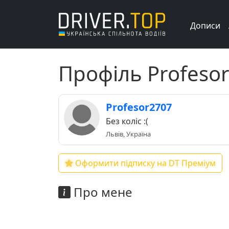
Дописи
Профіль Profeso
Profesor2707
Без коліс :(
Львів, Україна
Оформити підписку на DT Преміум
Про мене