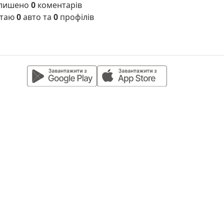
лишено
0
коментарів
таю
0
авто та
0
профілів