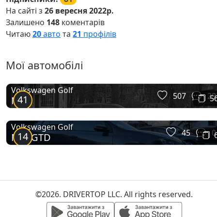
На сайті з
26 вересня 2022р.
Залишено
148
коментарів
Читаю
20
авто
та
21
профілів
Мої автомобілі
Volkswagen Golf
507
29
41
5
Mk4
Volkswagen Golf
45
0
14
MK6GTD
©2026. DRIVERTOP LLC. All rights reserved.