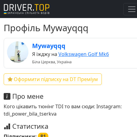
Профіль Mywayqqq
Mywayqqq
Я їжджу на
Volkswagen Golf Mk6
Біла Церква, Україна
Оформити підписку на DT Преміум
Про мене
Кого цікавить тюнінг TDI то вам сюди: Instagram:
tdi_power_bila_tserkva
Статистика
Підписники:
81