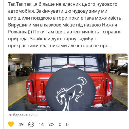
Так,Так,так...я більше не власник цього чудового
автомобіля. Закінчувати цю чудову зиму ми
вирішили поїздкою в гори,поки є така можливість.
Вирушили ми в казкове місце під назвою Нижня
Рожанка))) Поки там ще є автентичність і справня
природа. Знайшли дуже гарну садибу з
прекрасними власниками але історія не про...
26 березня 12:05
49
14
0
0