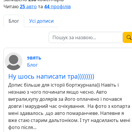
Читаю
25
авто
та
44
профілів
Блог
Усі дописи
9ВЯТЬ
Блог
Ну шось написати тра))))))))
Допис більше для історії бортжурнала)) Навіть і
незнаю з чого починати якщо чесно. Авто
виграли,купу долярів за його оплачено і почався
довги і марудний час очікування. На фото з копарта
мені здавалось ,що авто помаранчеве. Напевне я
вже стаю старим дальтоніком. І тут надсилають мені
фото після...