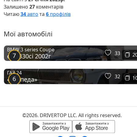
Залишено
27
коментарів
Читаю
34
авто
та
6
профілів
Мої автомобілі
BMW 3 series Coupe
33
1
7
2
e46 330ci 2002г
ГАЗ 24
32
0
6
1
«Торпеда»
©2026. DRIVERTOP LLC. All rights reserved.