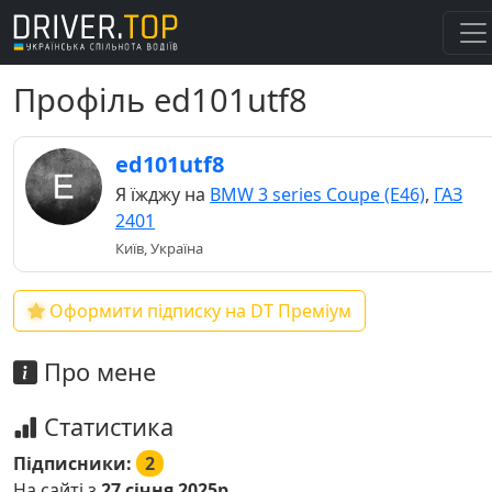
Профіль ed101utf8
ed101utf8
Я їжджу на
BMW 3 series Coupe (E46)
,
ГАЗ
2401
Київ, Україна
Оформити підписку на DT Преміум
Про мене
Статистика
Підписники:
2
На сайті з
27 січня 2025р.