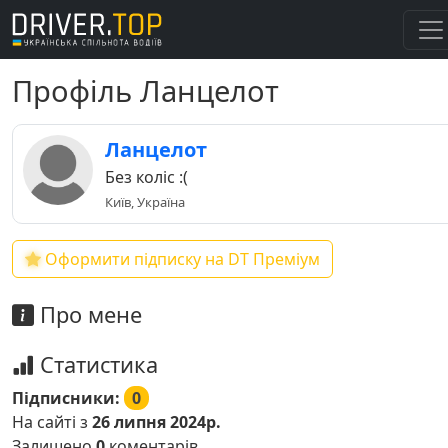
Профіль Ланцелот
Ланцелот
Без коліс :(
Київ, Україна
Оформити підписку на DT Преміум
Про мене
Статистика
Підписники:
0
На сайті з
26 липня 2024р.
Залишено
0
коментарів