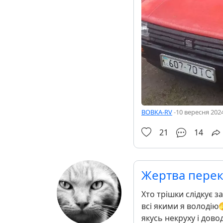
BOBKA-RV
-
10 вересня 2024
21
14
Жертва перек
Хто трішки слідкує з
всі якими я володію
якусь некруху і дово