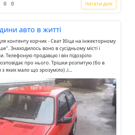
0
0
Читати далі
дини авто в житті
ля контенту корчик - Сеат Ібіца на інжекторному
е". Знаходилось воно в сусідньому місті і
ти. Телефоную продавцю і він підозріло
зповідає про нього. Трішки розпитую (бо в
з яких мало що зрозуміло) ,і...