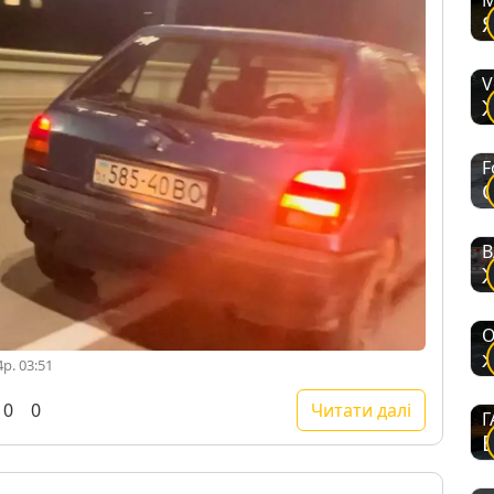
M
V
F
В
O
р. 03:51
0
0
Читати далі
Г