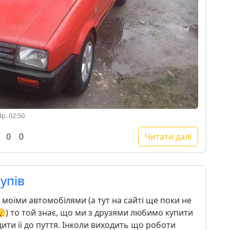
р. 02:50
0
0
Читати далі
упів
а моїми автомобілями (а тут на сайті ще поки не
🫣) то той знає, що ми з друзями любимо купити
дити її до пуття. Інколи виходить що роботи