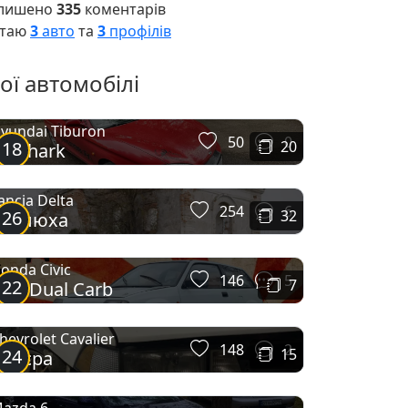
лишено
335
коментарів
таю
3
авто
та
3
профілів
ої автомобілі
yundai Tiburon
50
0
18
20
edshark
ancia Delta
254
6
26
32
Раллюха
onda Civic
146
5
22
7
DM Dual Carb
hevrolet Cavalier
148
2
24
15
Валєра