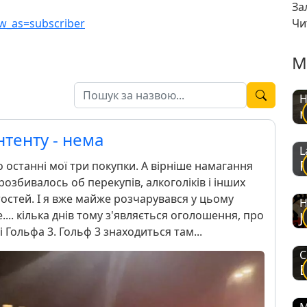
За
_as=subscriber
Чи
М
H
r
нтенту - нема
L
о останні мої три покупки. А вірніше намагання
озбивалось об перекупів, алкоголіків і інших
стей. І я вже майже розчарувався у цьому
H
е.... кілька днів тому з'являється оголошення, про
J
 Гольфа 3. Гольф 3 знаходиться там...
C