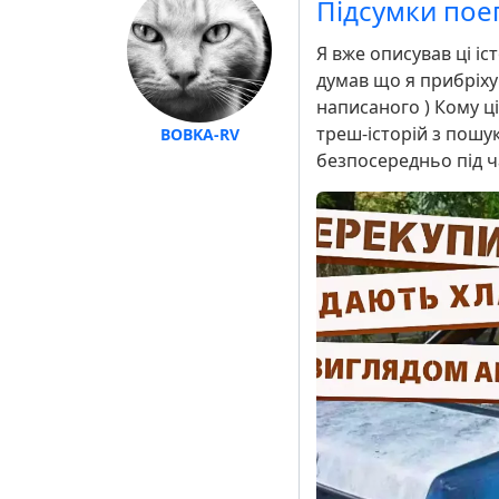
Підсумки пое
Я вже описував ці іст
думав що я прибріху
написаного ) Кому ц
треш-історій з пошук
BOBKA-RV
безпосередньо під ча