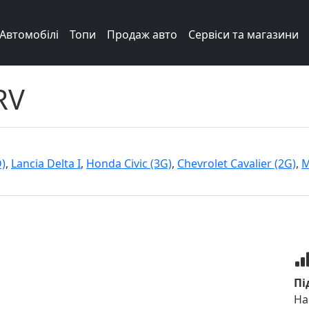
Автомобілі
Топи
Продаж авто
Сервіси та магазини
RV
)
,
Lancia Delta I
,
Honda Civic (3G)
,
Chevrolet Cavalier (2G)
,
M
Пі
На