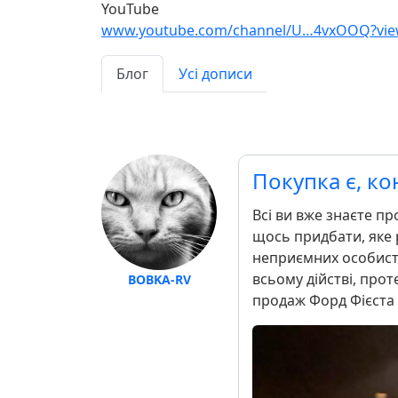
YouTube
www.youtube.com/channel/U…4vxOOQ?view
Блог
Усі дописи
Покупка є, ко
Всі ви вже знаєте пр
щось придбати, яке р
неприємних особисто
всьому дійстві, прот
BOBKA-RV
продаж Форд Фієста і