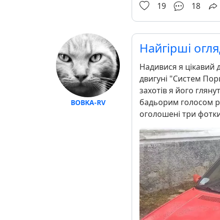
19
18
Найгірші огля
Надивися я цікавий д
двигуні "Систем Порш
захотів я його гляну
бадьорим голосом ро
BOBKA-RV
оголошені три фотки 