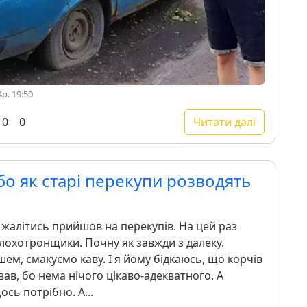
р. 19:50
0
0
Читати далі
 Або як старі перекупи розводять
у жалітись прийшов на перекупів. На цей раз
и лохотронщики. Почну як завжди з далеку.
ем, смакуємо каву. І я йому бідкаюсь, що корчів
вав, бо нема нічого цікаво-адекватного. А
сь потрібно. А...