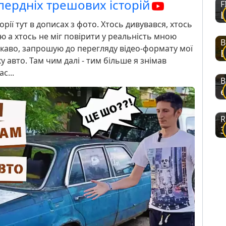
пердніх трешових історій
F
орії тут в дописах з фото. Хтось дивувався, хтось
ю а хтось не міг повірити у реальність мною
B
ікаво, запрошую до перегляду відео-формату мої
у авто. Там чим далі - тим більше я знімав
с...
В
R