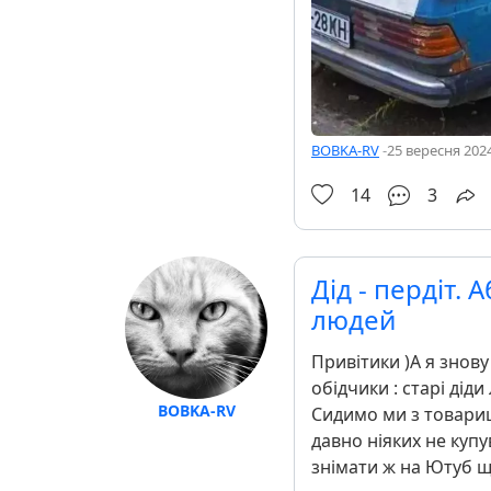
BOBKA-RV
-
25 вересня 2024
14
3
Дід - пердіт.
людей
Привітики )А я знов
обідчики : старі дід
BOBKA-RV
Сидимо ми з товариш
давно ніяких не купу
знімати ж на Ютуб що