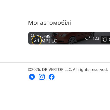
Мої автомобілі
Chery Jaggi
123
24
1.3L MPI LC
©2026. DRIVERTOP LLC. All rights reserved.