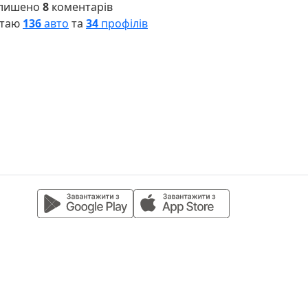
лишено
8
коментарів
таю
136
авто
та
34
профілів