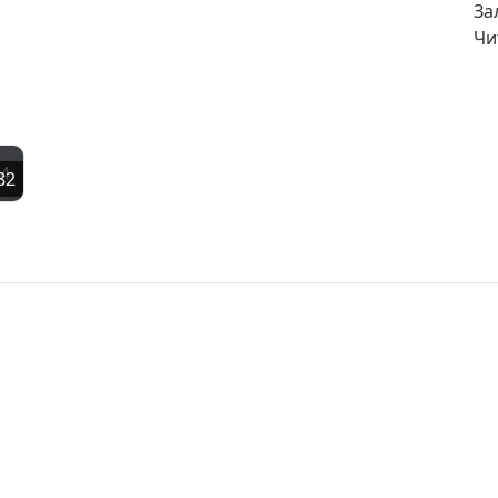
За
Чи
4
82