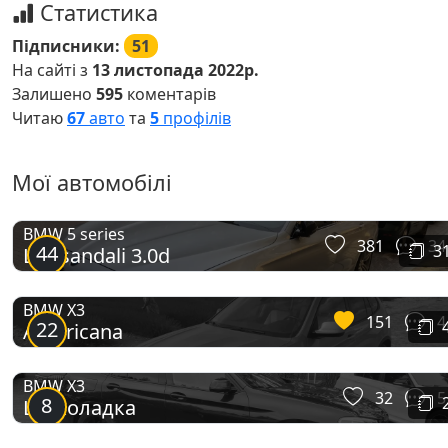
Статистика
Підписники:
51
На сайті з
13 листопада 2022р.
Залишено
595
коментарів
Читаю
67
авто
та
5
профілів
Мої автомобілі
BMW 5 series
381
34
44
3
Lovisandali 3.0d
BMW X3
151
4
22
Americana
BMW X3
32
5
8
Шоколадка