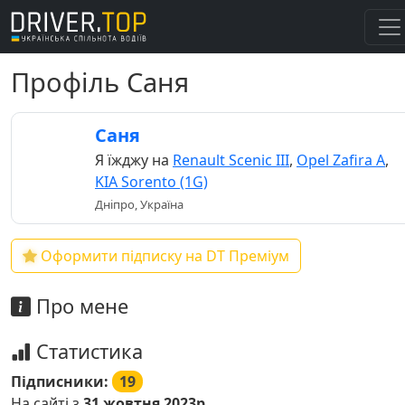
Профіль Саня
Саня
Я їжджу на
Renault Scenic III
,
Opel Zafira A
,
KIA Sorento (1G)
Дніпро, Україна
Оформити підписку на DT Преміум
Про мене
Статистика
Підписники:
19
На сайті з
31 жовтня 2023р.