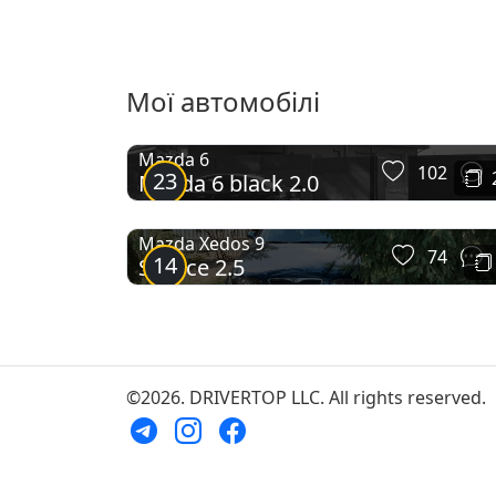
Мої автомобілі
Mazda 6
102
23
Mazda 6 black 2.0
Mazda Xedos 9
74
14
Spruce 2.5
©2026. DRIVERTOP LLC. All rights reserved.