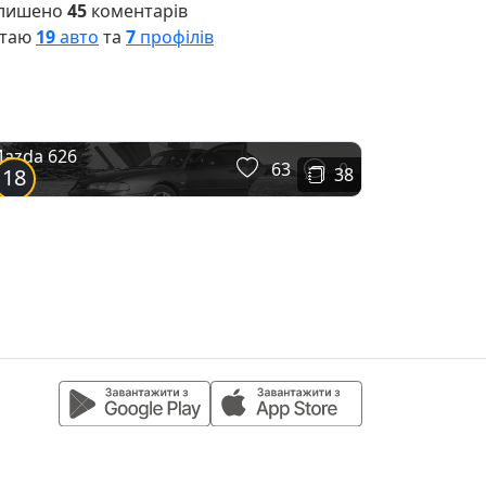
лишено
45
коментарів
таю
19
авто
та
7
профілів
azda 626
63
0
18
38
at