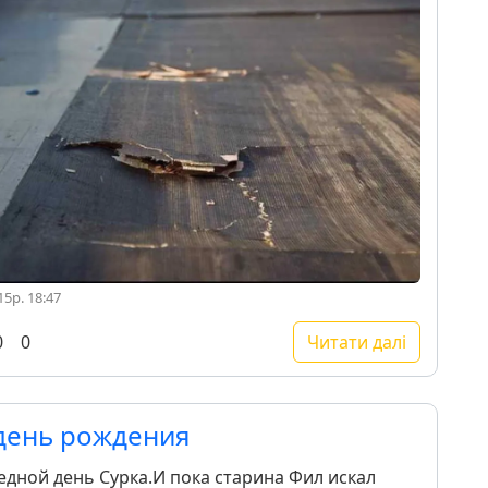
5р. 18:47
0
0
Читати далі
день рождения
едной день Сурка.И пока старина Фил искал