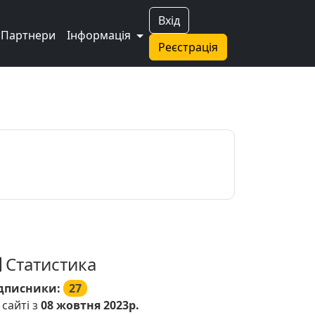
Вхід
Партнери
Інформація
Реєстрація
Статистика
дписники:
27
 сайті з
08 жовтня 2023р.