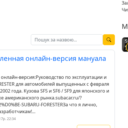
За
Чи
М
S
S
ленная онлайн-версия мануала
онлайн-версия:Руководство по эксплуатации и
ESTER для автомобилей выпущенных с февраля
2002 года. Кузова SF5 и SF6 / SF9 для японского и
же американского рынка.subacar.ru/?
%D0%BE-SUBARU-FORESTERЗа что я лично,
зработчикам!...
17р. 22:34