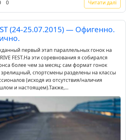
0
0
Читати далі
ST (24-25.07.2015) — Офигенно.
ично.
жданный первый этап параллельных гонок на
IVE FEST.На эти соревнования я собирался
онса более чем за месяц: сам формат гонок
 зрелищный, спортсмены разделены на классы
сионалов (исходя из отсутствия/наличия
лом и настоящем).Также,...