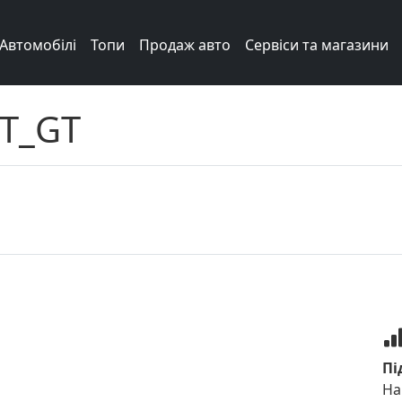
Автомобілі
Топи
Продаж авто
Сервіси та магазини
T_GT
Пі
На