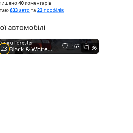
лишено
40
коментарів
таю
633
авто
та
23
профілів
ої автомобілі
ubaru Forester
167
2
23
36
/tb Black & White
JDM