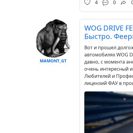
4
0
WOG DRIVE FE
Быстро. Феер
Вот и прошел долго
автомобилях WOG DR
MAMONT_GT
давно, с момента ан
очень интересный и
Любителей и Профес
лицензий ФАУ в прош