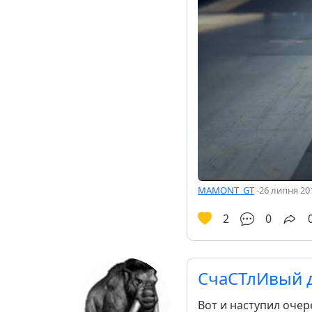
MAMONT_GT
-
26 липня 201
2
0
СчаСТлИвый 
Вот и наступил очер