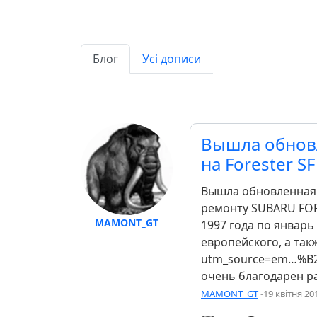
Блог
Усі дописи
Вышла обнов
на Forester SF
Вышла обновленная 
ремонту SUBARU FOR
MAMONT_GT
1997 года по январь 
европейского, а так
utm_source=em…%B2
очень благодарен ра
MAMONT_GT
-
19 квітня 20