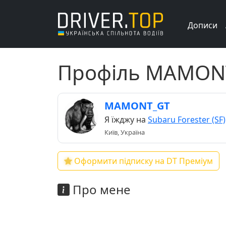
Дописи
Профіль MAMON
MAMONT_GT
Я їжджу на
Subaru Forester (SF)
Київ, Україна
Оформити підписку на DT Преміум
Про мене