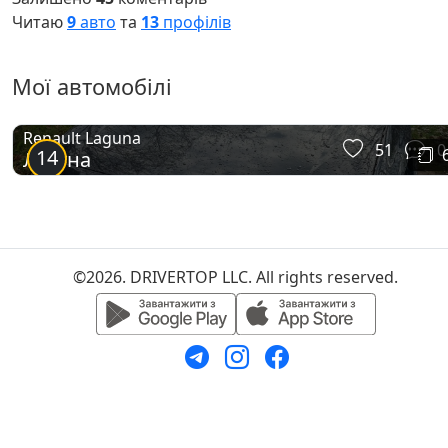
Читаю
9
авто
та
13
профілів
Мої автомобілі
Renault Laguna
51
0
14
Лагуна
©2026. DRIVERTOP LLC. All rights reserved.