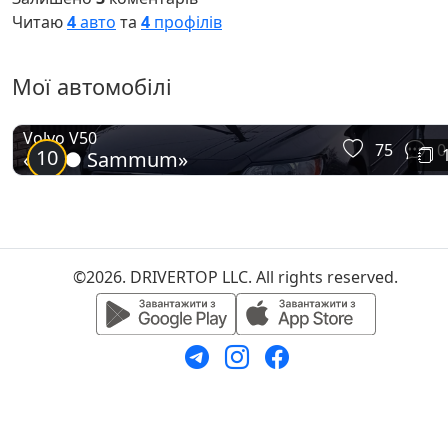
Читаю
4
авто
та
4
профілів
Мої автомобілі
Volvo V50
75
0
10
«D3 ● Sammum»
©2026. DRIVERTOP LLC. All rights reserved.