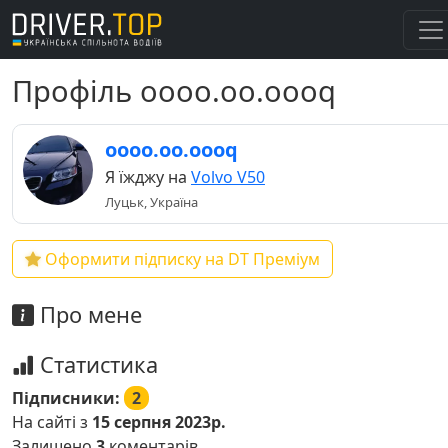
Профіль oooo.oo.oooq
oooo.oo.oooq
Я їжджу на
Volvo V50
Луцьк, Україна
Оформити підписку на DT Преміум
Про мене
Статистика
Підписники:
2
На сайті з
15 серпня 2023р.
Залишено
3
коментарів