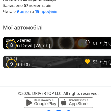
Залишено
57
коментарів
Читаю
9
авто
та
19
профілів
Мої автомобілі
BMW 5 series
61
0
8
Green Devil [Witch]
ГАЗ 21
53
0
9
Колишня)
©2026. DRIVERTOP LLC. All rights reserved.