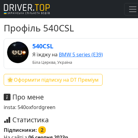
Профіль 540CSL
540CSL
Я їжджу на
BMW 5 series (E39)
Біла Церква, Україна
Оформити підписку на DT Преміум
Про мене
insta: 540oxfordgreen
Статистика
Підписники:
2
На сайті з
06 серпня 2023р.