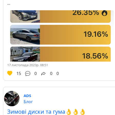
...
17 листопада 2023р. 08:51
15
0
0
0
ADS
Блог
Зимові диски та гума👌👌👌