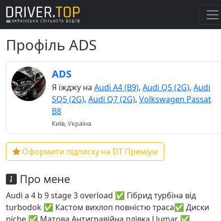
Профіль ADS
ADS
Я їжджу на
Audi A4 (B9)
,
Audi Q5 (2G)
,
Audi
SQ5 (2G)
,
Audi Q7 (2G)
,
Volkswagen Passat
B8
Київ, Україна
Оформити підписку на DT Преміум
Про мене
Audi a 4 b 9 stage 3 overload ✅ Гібрид турбіна від
turbodok ✅ Кастом вихлоп повністю траса✅ Диски
niche ✅ Матова Антигравійна плівка Llumar ✅