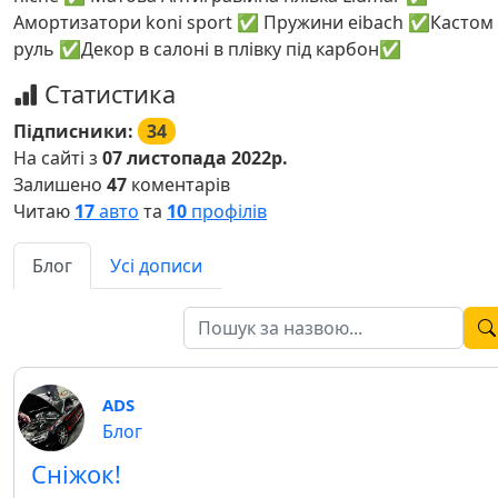
Амортизатори koni sport ✅ Пружини eibach ✅Кастом
руль ✅Декор в салоні в плівку під карбон✅
Статистика
Підписники:
34
На сайті з
07 листопада 2022р.
Залишено
47
коментарів
Читаю
17
авто
та
10
профілів
Блог
Усі дописи
ADS
Блог
Сніжок!