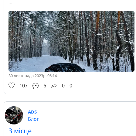
...
30 листопада 2023р. 06:14
107
6
0
0
ADS
Блог
3 місце