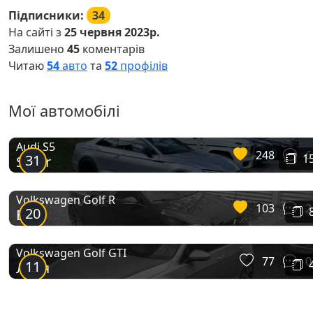
Підписники:
34
На сайті з
25 червня 2023р.
Залишено
45
коментарів
Читаю
54
авто
та
52
профілів
Мої автомобілі
Audi S5
248
6
31
1
Silver
Volkswagen Golf R
103
2
20
Blue
Volkswagen Golf GTI
77
0
11
Ляля