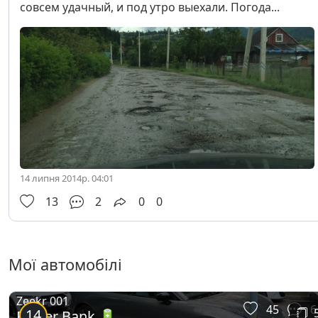
совсем удачный, и под утро выехали. Погода...
14 липня 2014р. 04:01
13
2
0
0
Мої автомобілі
Zeekr 001
45
6
14
Power Bank 🔋