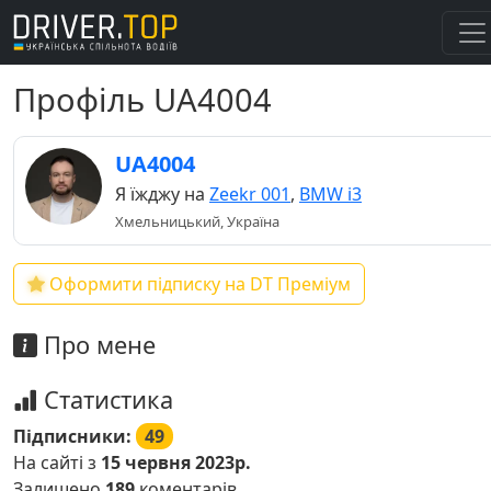
Профіль UA4004
UA4004
Я їжджу на
Zeekr 001
,
BMW i3
Хмельницький, Україна
Оформити підписку на DT Преміум
Про мене
Статистика
Підписники:
49
На сайті з
15 червня 2023р.
Залишено
189
коментарів