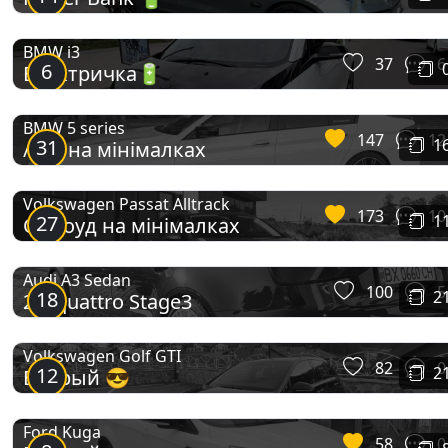
BMW i3
37
6
6
Електричка🔋
BMW 5 series
147
12
31
1
///m на мінімалках
Volkswagen Passat Alltrack
173
10
27
1
Олроуд на мінімалках
Audi A3 Sedan
100
5
18
2
2.0 quattro Stage3
Volkswagen Golf GTI
82
0
12
2
Бодрый 😎
Ford Kuga
58
0