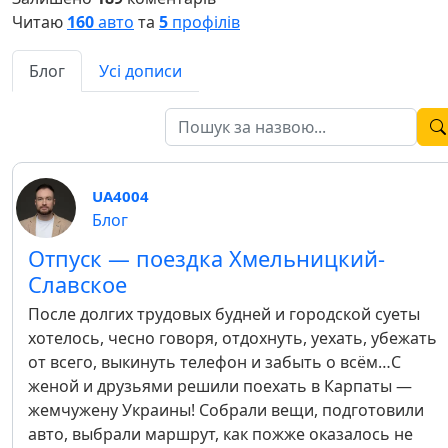
Читаю
160
авто
та
5
профілів
Блог
Усі дописи
UA4004
Блог
Отпуск — поездка Хмельницкий-
Славское
После долгих трудовых будней и городской суеты
хотелось, чесно говоря, отдохнуть, уехать, убежать
от всего, выкинуть телефон и забыть о всём…С
женой и друзьями решили поехать в Карпаты —
жемчужену Украины! Собрали вещи, подготовили
авто, выбрали маршрут, как пожже оказалось не