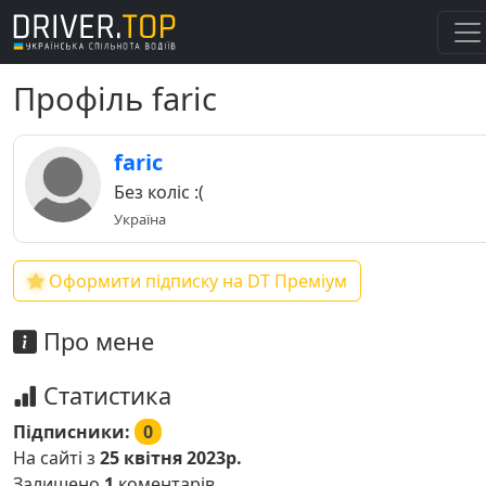
Профіль faric
faric
Без коліс :(
Україна
Оформити підписку на DT Преміум
Про мене
Статистика
Підписники:
0
На сайті з
25 квітня 2023р.
Залишено
1
коментарів