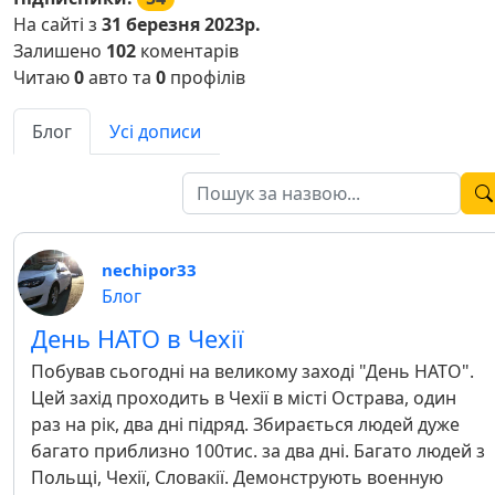
На сайті з
31 березня 2023р.
Залишено
102
коментарів
Читаю
0
авто та
0
профілів
Блог
Усі дописи
nechipor33
Блог
День НАТО в Чехії
Побував сьогодні на великому заході "День НАТО".
Цей захід проходить в Чехії в місті Острава, один
раз на рік, два дні підряд. Збирається людей дуже
багато приблизно 100тис. за два дні. Багато людей з
Польщі, Чехії, Словакії. Демонструють военную