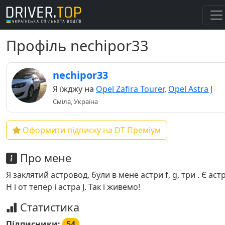
Профіль nechipor33
nechipor33
Я їжджу на
Opel Zafira Tourer
,
Opel Astra J
Сміла, Україна
Оформити підписку на DT Преміум
Про мене
Я заклятий астровод, були в мене астри f, g, три . Є аст
Н і от тепер і астра J. Так і живемо!
Статистика
Підписники:
54