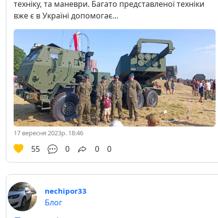
техніку, та маневри. Багато представленої техніки
вже є в Україні допомогає...
17 вересня 2023р. 18:46
55
0
0
0
nechipor33
Блог