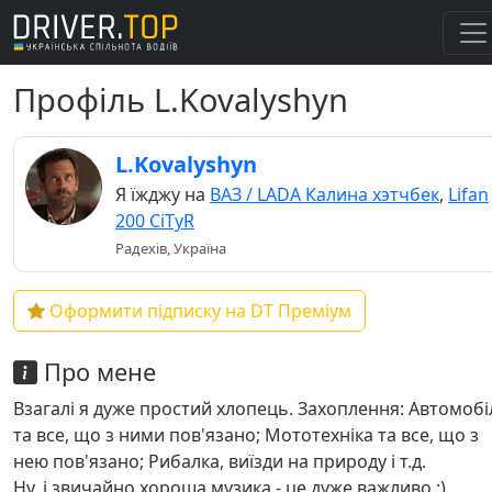
Профіль L.Kovalyshyn
L.Kovalyshyn
Я їжджу на
ВАЗ / LADA Калина хэтчбек
,
Lifan
200 CiTyR
Радехів, Україна
Оформити підписку на DT Преміум
Про мене
Взагалі я дуже простий хлопець. Захоплення: Автомобі
та все, що з ними пов'язано; Мототехніка та все, що з
нею пов'язано; Рибалка, виїзди на природу і т.д.
Ну, і звичайно хороша музика - це дуже важливо :)