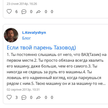
23 січня 2014р. 16:26
6
0
0
0
L.Kovalyshyn
Блог
Если твой парень Тазовод)
1. Ты постоянно слышишь от него, что ВАЗ(Тазик) на
первом месте.2. Ты просто обязана всегда хвалить
его машину, даже больше, чем его самого.3. Ты
никогда не сядешь за руль его машины.4. Ты
ловишь его надменный взгляд, когда паркуешься
рядом с ним.5. Твою машину он и за машину-то не...
02 серпня 2013р. 10:31
3
0
0
0