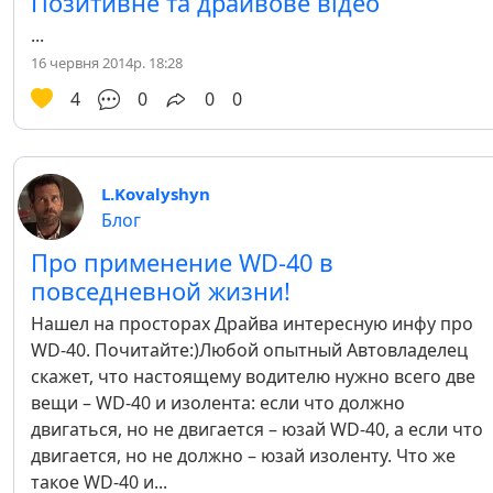
Позитивне та драйвове відео
...
16 червня 2014р. 18:28
4
0
0
0
L.Kovalyshyn
Блог
Про применение WD-40 в
повседневной жизни!
Нашел на просторах Драйва интересную инфу про
WD-40. Почитайте:)Любой опытный Автовладелец
скажет, что настоящему водителю нужно всего две
вещи – WD-40 и изолента: если что должно
двигаться, но не двигается – юзай WD-40, а если что
двигается, но не должно – юзай изоленту. Что же
такое WD-40 и...