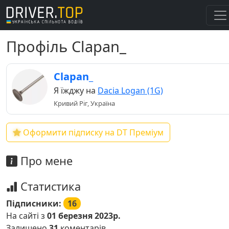
Профіль Clapan_
Clapan_
Я їжджу на
Dacia Logan (1G)
Кривий Ріг, Україна
Оформити підписку на DT Преміум
Про мене
Статистика
Підписники:
16
На сайті з
01 березня 2023р.
Залишено
31
коментарів