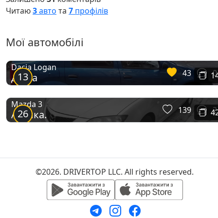
Читаю
3
авто
та
7
профілів
Мої автомобілі
Dacia Logan
43
0
13
1
Даша
Mazda 3
139
2
26
4
Акулка.
©2026. DRIVERTOP LLC. All rights reserved.