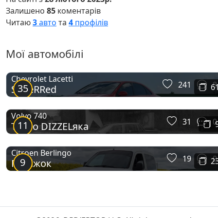
Залишено
85
коментарів
Читаю
3
авто
та
4
профілів
Мої автомобілі
Chevrolet Lacetti
241
8
35
6
SupeRRed
Volvo 740
31
0
11
Турбо DIZZELяка
Citroen Berlingo
19
0
9
2
Пиріжок