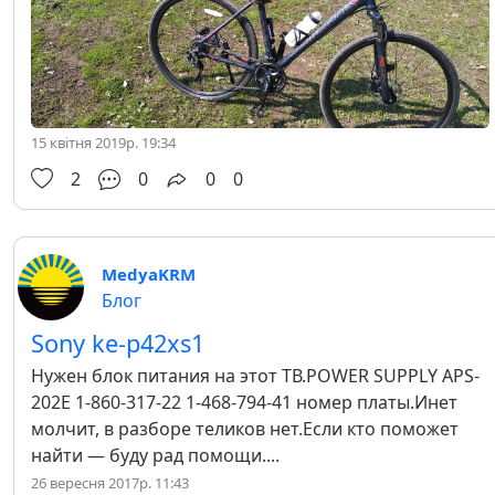
15 квітня 2019р. 19:34
2
0
0
0
MedyaKRM
Блог
Sony ke-p42xs1
Нужен блок питания на этот ТВ.POWER SUPPLY APS-
202E 1-860-317-22 1-468-794-41 номер платы.Инет
молчит, в разборе теликов нет.Если кто поможет
найти — буду рад помощи....
26 вересня 2017р. 11:43