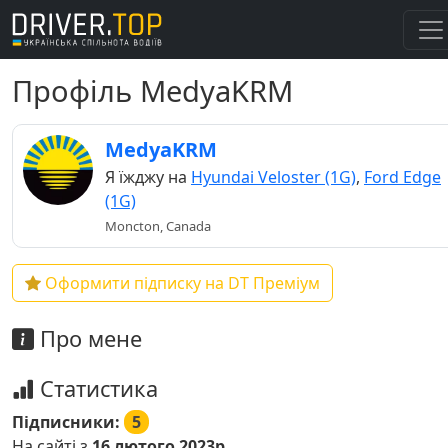
Профіль MedyaKRM
MedyaKRM
Я їжджу на
Hyundai Veloster (1G)
,
Ford Edge
(1G)
Moncton, Canada
Оформити підписку на DT Преміум
Про мене
Статистика
Підписники:
5
На сайті з
16 лютого 2023р.