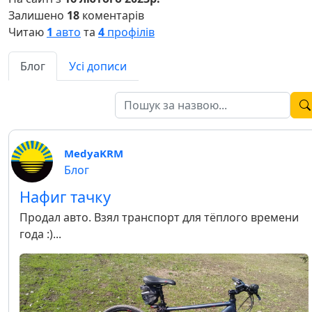
Залишено
18
коментарів
Читаю
1
авто
та
4
профілів
Блог
Усі дописи
MedyaKRM
Блог
Нафиг тачку
Продал авто. Взял транспорт для тёплого времени
года :)...