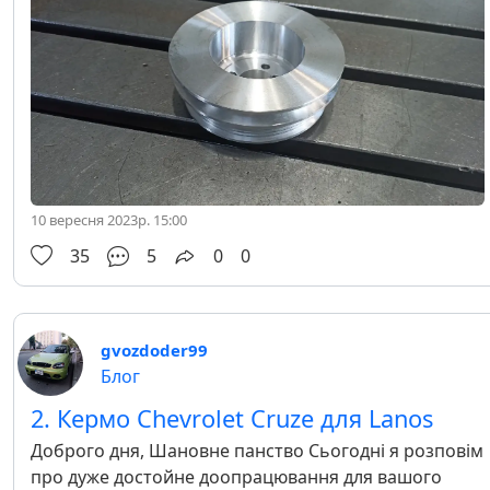
10 вересня 2023р. 15:00
35
5
0
0
gvozdoder99
Блог
2. Кермо Chevrolet Cruze для Lanos
Доброго дня, Шановне панство Сьогодні я розповім
про дуже достойне доопрацювання для вашого