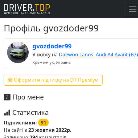
Профіль gvozdoder99
gvozdoder99
Я їжджу на
Daewoo Lanos
,
Audi A4 Avant (B7)
Кременчук, Україна
Оформити підписку на DT Преміум
Про мене
Статистика
Підписники:
91
На сайті з
23 жовтня 2022р.
Залишено
294
коментарів