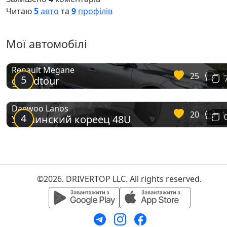
Читаю
5
авто
та
9
профілів
Мої автомобілі
Renault Megane
25
1
5
grandtour
Daewoo Lanos
20
1
4
Украинский кореец 48U
©2026. DRIVERTOP LLC. All rights reserved.