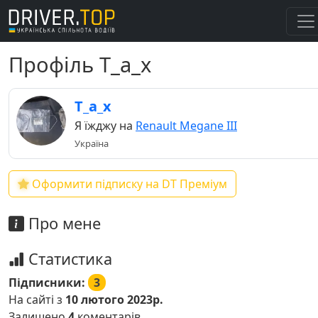
Профіль T_a_x
T_a_x
Я їжджу на
Renault Megane III
Україна
Оформити підписку на DT Преміум
Про мене
Статистика
Підписники:
3
На сайті з
10 лютого 2023р.
Залишено
4
коментарів