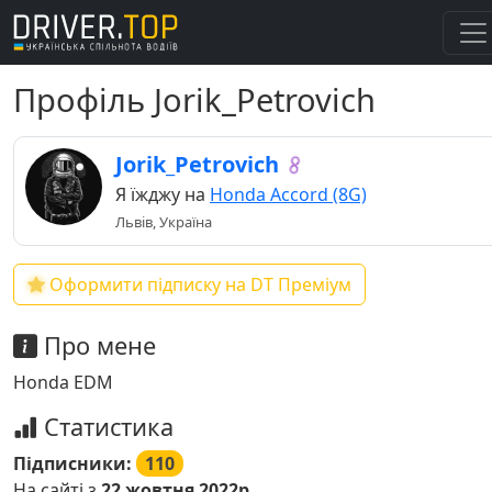
Профіль Jorik_Petrovich
Jorik_Petrovich
Я їжджу на
Honda Accord (8G)
Львів, Україна
Оформити підписку на DT Преміум
Про мене
Honda EDM
Статистика
Підписники:
110
На сайті з
22 жовтня 2022р.