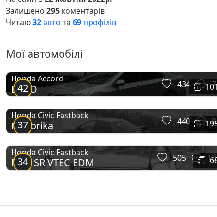
Залишено
295
коментарів
Читаю
32
авто
та
69
профілів
Мої автомобілі
Honda Accord
434
7
42
10
EURO
Honda Civic Fastback
440
8
37
19
MA'Jorika
Honda Civic Fastback
505
12
34
6
MB1 SR VTEC EDM