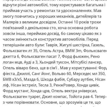
відчути різні автомобілі, тому користувався багатьма і
приймав участь у ремонтах та удосконаленнях. Мав
змогу повчитись у хороших механіків, дитейлерів та
Малярів з великим досвідом. Останні 10 років трохи
повʼязаний з декількома сто, хоча основна робота
зовсім інша, переймаю досвід, бо самому цікаво як з
часом змінюється конструктив автомобілів. Перед
теперішнім авто були: Таврія, Жигулі шестірка, Газель,
Фольксваген лт 35, Опель Астра, BMW 3m, Фольксваге
джетта 6, Фольксваген пасат 7, Форд фьюжен, Рено
логан мцв, Ауді а 3, Хьондей туксон, Мітсубісі лансер,
Опель віваро бенз, ще в сім’ї . Мав у користуванні: Фор
фіеста, Джиллі, Санг йонг, Вольво 60, Мерседес мл 350,
БМВ х3/х5, Мазда 6, Шкода фабія, Субару аутбек, Нісан
ліф, Нісан ікстреіл, Тесла 3, РенжРовер, Хонда цивік,
Форд мустанг, Хонда црв, Опель вектра універсал,
Фольксваген туарег, Джип компас, Тойота рав 4. Тепер 
з чим порівнювати. Основне, що зрозумів це те, що