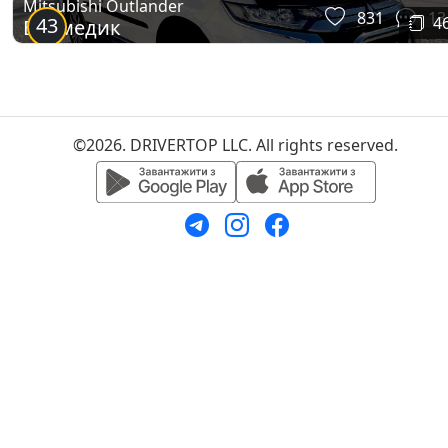
Mitsubishi Outlander
831
13
43
4
Ведмедик
©2026. DRIVERTOP LLC. All rights reserved.