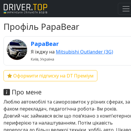
Профіль PapaBear
PapaBear
Я їжджу на
Mitsubishi Outlander (3G)
Київ, Україна
Оформити підписку на DT Преміум
Про мене
Люблю автомобілі та саморозвиток у різних сферах, за
фахом перекладач, педагогічна робота- 8м років.
Довгий час займався всім що повʼязано з компʼютерн
периферією та налаштуванням. Потім цікавість
переросла до більш великої техніки, хоббі- авто. Цікав