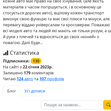
кожне авто має право на своє існування, (але якість
матеріалів з часом погіршується, і в основному це
стосується дорогих авто), вцілому кожен транспорт
виконує свою функцію та має свої плюси та мінуси, але
перевагу віддаю універсалам та кросоверам. Поважаю
всі моделі авто та людей які мають не тільки розум, а 
й руки з плечей та відносяться до своїх «коней» з
повагою. Далі буде…
Статистика
Підписники:
130
На сайті з
22 січня 2023р.
Залишено
179
коментарів
Читаю
124
авто
та
107
профілів
Блог
Усі дописи