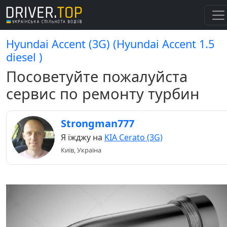
Hyundai Accent (3G) (Hyundai Accent 1.5
diesel )
Посоветуйте пожалуйста
сервис по ремонту турбин
Strongman777
Я їжджу на
KIA Cerato (3G)
Київ, Україна