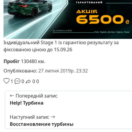
Індивідуальний Stage 1 із гарантією результату за
фіксованою ціною до 15.09.26
Пробіг
130480 км.
Опубліковано:
27 липня 2019р. 23:32
1
0
0
0
Попередній запис
Help! Турбина
Наступний запис
Восстановление турбины