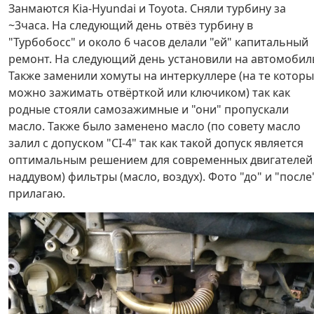
Занмаются Kia-Hyundai и Toyota. Сняли турбину за
~3часа. На следующий день отвёз турбину в
"Турбобосс" и около 6 часов делали "ей" капитальный
ремонт. На следующий день установили на автомобил
Также заменили хомуты на интеркуллере (на те котор
можно зажимать отвёрткой или ключиком) так как
родные стояли самозажимные и "они" пропускали
масло. Также было заменено масло (по совету масло
залил с допуском "CI-4" так как такой допуск является
оптимальным решением для современных двигателей
наддувом) фильтры (масло, воздух). Фото "до" и "после
прилагаю.