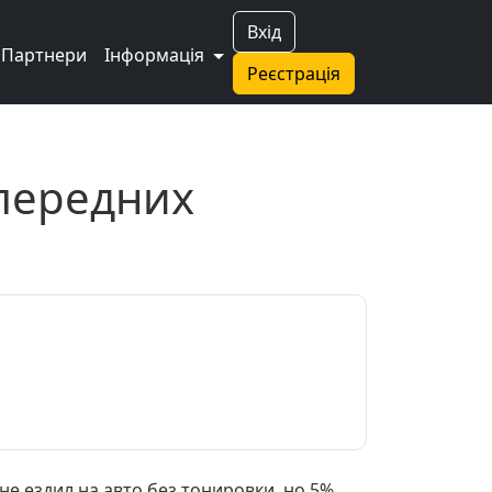
Вхід
Партнери
Інформація
Реєстрація
 передних
не ездил на авто без тонировки, но 5%