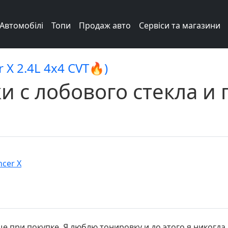
Автомобілі
Топи
Продаж авто
Сервіси та магазини
r X 2.4L 4x4 CVT🔥)
и с лобового стекла и
ncer X
 при покупке. Я люблю тонировку и до этого я никогда 