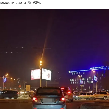
емости света 75-90%.