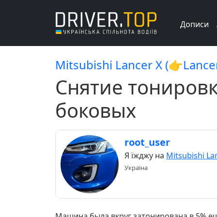
Дописи
Mitsubishi Lancer X (👉Lance
Снятие тонировк
боковых
root_user
Я їжджу на
Mitsubishi La
Україна
Машина была вкруг затонирована в 5% еще