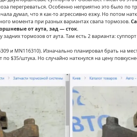
оза перегреваться. Особенно неприятно это было по тра
начала думал, что я как-то агрессивно езжу. Но потом на
ного момента при разных вариантах свапа тормозов.
Са
оршневые от аута, зад — сток
.
 задних тормозов от аута. Там есть 2 варианта: суппор
309 и MN116310). Изначально планировал брать на мест
т по $35/штука. Но случайно наткнулся на цену повкусне