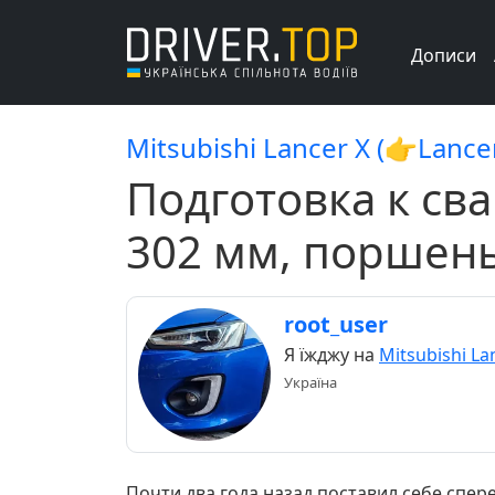
Дописи
Mitsubishi Lancer X (👉Lance
Подготовка к сва
302 мм, поршень
root_user
Я їжджу на
Mitsubishi La
Україна
Почти два года назад поставил себе спер