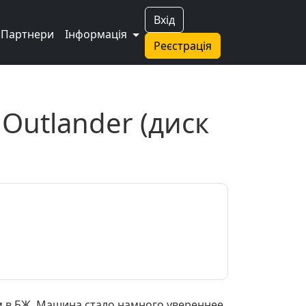
Вхід
Партнери
Інформація
Реєстрація
Outlander (диск
ом в БЖ. Машина стало намного увереннее