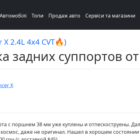
Автомобілі
Топи
Продаж авто
Сервіси та магазини
r X 2.4L 4x4 CVT🔥)
а задних суппортов от
ncer X
та с поршнем 38 мм уже куплены и отпескоструены. Дал
 космос, даже не оригинал. Нашел в хорошем состоянии
 грн (с доставкой $45).