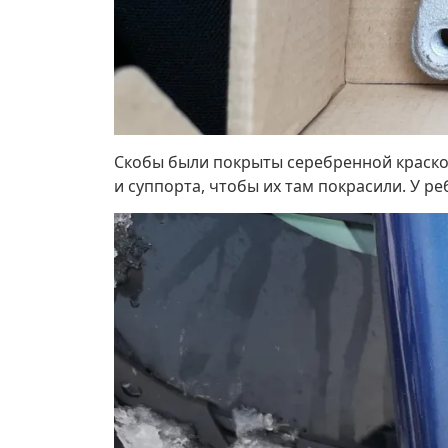
Скобы были покрыты серебренной краской
и суппорта, чтобы их там покрасили. У ре