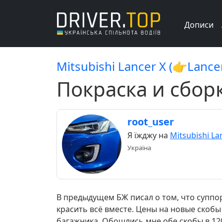
Дописи
Mitsubishi Lancer X (👉Lance
Покраска и сборк
root_user
Я їжджу на
Mitsubishi La
Україна
В предыдущем БЖ писал о том, что суппор
красить всё вместе. Цены на новые скобы
багажника. Обошлись мне обе скобы в 1200