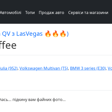
Автомобілі
Топи
Продаж авто
Сервіси та магазини
ia QV з LasVegas 🔥🔥🔥)
ffee
ulia (952)
,
Volkswagen Multivan (T5)
,
BMW 3 series (E30)
,
Vo
лась… підкину вам файних фото…