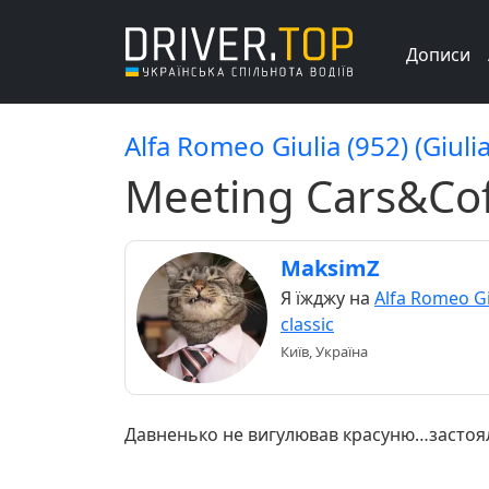
Дописи
Alfa Romeo Giulia (952) (Giul
Meeting Cars&Co
MaksimZ
Я їжджу на
Alfa Romeo Gi
classic
Київ, Україна
Давненько не вигулював красуню…застоя