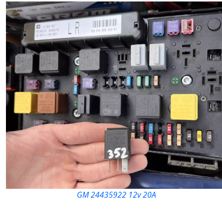
GM 24435922 12v 20A