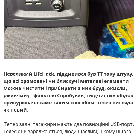
Невеликий LifeHack, піддивився був ТТ таку штуку,
що всі хромовані чи блискучі металеві елементи
можна чистити і прибирати з них бруд, окисли,
ржавчину - фольгою Спробував, і відчистив обідок
прикурювача саме таким способом, тепер вигляда
як новий.
.Тепер задні пасажири мають два повноцінні USB-порт
Телефони заряджаються, люди щасливі, нікому нічого