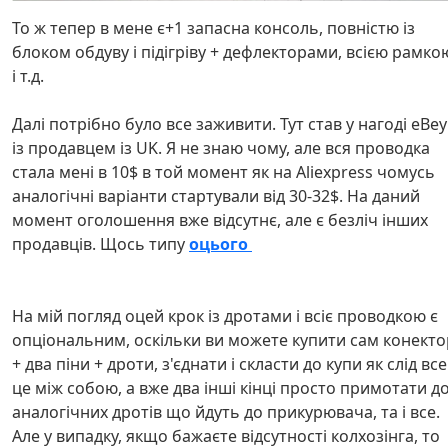
То ж тепер в мене є+1 запасна консоль, повністю із
блоком обдуву і підігріву + дефлекторами, всією рамко
і т.д.
Далі потрібно було все заживити. Тут став у нагоді eBey
із продавцем із UK. Я не знаю чому, але вся проводка
стала мені в 10$ в той момент як на Aliexpress чомусь
аналогічні варіанти стартували від 30-32$. На даний
момент оголошення вже відсутнє, але є безліч інших
продавців. Щось типу
оцього
На мій погляд оцей крок із дротами і всіє проводкою є
опціональним, оскільки ви можете купити сам конекто
+ два піни + дроти, з'єднати і скласти до купи як слід все
це між собою, а вже два інші кінці просто примотати д
аналогічних дротів що йдуть до прикурювача, та і все.
Але у випадку, якщо бажаєте відсутності колхозінга, то