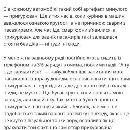
Є в кожному автомобілі такий собі артефакт минулого
— прикурювач. Ще з тих часів, коли куріння в машині
вважалося ознакою крутості, а не причиною сварки з
пасажирами. Але час іде, смартфони з'явилися, а
прикурювач для задніх пасажирів так і залишився
стояти без діла — ні туди, ні сюди.
У мене ж на задньому ряді постійно хтось сидить із
телефоном на 3% заряду і з очима, повними надії. "А ту
є де зарядитися?" — найулюбленіше запитання моїх
пасажирів. І щоразу доводилося пояснювати, що є оди
прикурювач, є перехідник, але дріт короткий, і взагалі 
"сиди, не мучся". Ще буває круто, коли просять мою
зарядку, аля водійську. Так, можна було б просто в
прикурювач ввіткнути якийсь блочок, але мені не
подобається такий варіант розвитку і підходу, якось це
не круто з візуальної точки зору, особливо якщо
врахувати той факт, що сам отвір прикурювача