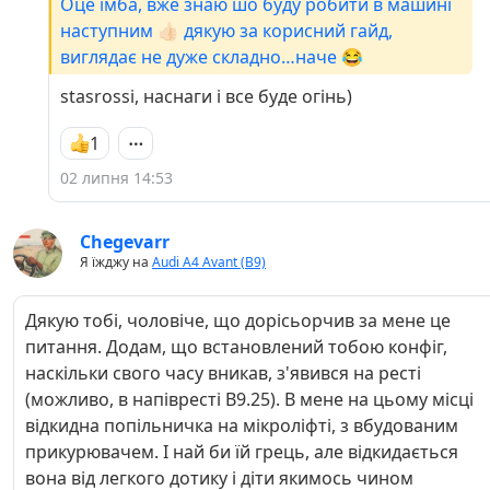
Оце імба, вже знаю шо буду робити в машині
наступним 👍🏻 дякую за корисний гайд,
виглядає не дуже складно…наче 😂
stasrossi, наснаги і все буде огінь)
1
02 липня 14:53
Chegevarr
Я їжджу на
Audi A4 Avant (B9)
Дякую тобі, чоловіче, що дорісьорчив за мене це
питання. Додам, що встановлений тобою конфіг,
наскільки свого часу вникав, з'явився на ресті
(можливо, в напівресті B9.25). В мене на цьому місці
відкидна попільничка на мікроліфті, з вбудованим
прикурювачем. І най би їй грець, але відкидається
вона від легкого дотику і діти якимось чином