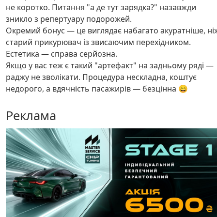
не коротко. Питання "а де тут зарядка?" назавжди
зникло з репертуару подорожей.
Окремий бонус — це виглядає набагато акуратніше, ні
старий прикурювач із звисаючим перехідником.
Естетика — справа серйозна.
Якщо у вас теж є такий "артефакт" на задньому ряді —
раджу не зволікати. Процедура нескладна, коштує
недорого, а вдячність пасажирів — безцінна 😄
Реклама