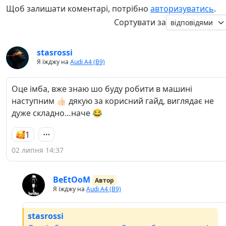
Щоб залишати коментарі, потрібно
авторизуватись
.
Сортувати за
stasrossi
Я їжджу на
Audi A4 (B9)
Оце імба, вже знаю шо буду робити в машині
наступним 👍🏻 дякую за корисний гайд, виглядає не
дуже складно…наче 😂
1
02 липня 14:37
BeEtOoM
Автор
Я їжджу на
Audi A4 (B9)
stasrossi