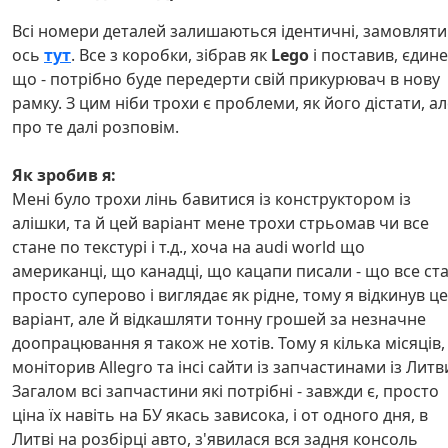
Всі номери деталей залишаються ідентичні, замовляти
ось
тут
. Все з коробки, зібрав як
Lego
і поставив, єдине
що - потрібно буде передерти свій прикурювач в нову
рамку. З цим ніби трохи є проблеми, як його дістати, а
про те далі розповім.
Як зробив я:
Мені було трохи лінь бавитися із конструктором із
алішки, та й цей варіант мене трохи стрьомав чи все
стане по текстурі і т.д., хоча на audi world що
американці, що канадці, що кацапи писали - що все ст
просто суперово і виглядає як рідне, тому я відкинув ц
варіант, але й відкашляти тонну грошей за незначне
доопрацювання я також не хотів. Тому я кілька місяців,
моніторив Allegro та інсі сайти із запчастинами із Литв
Загалом всі запчастини які потрібні - завжди є, просто
ціна їх навіть на БУ якась зависока, і от одного дня, в
Литві на розбірці авто, з'явилася вся задня консоль