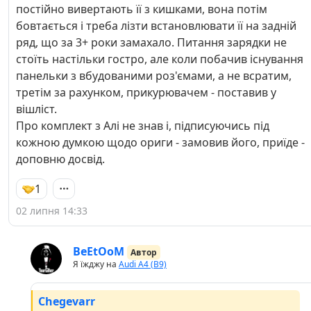
постійно вивертають її з кишками, вона потім
бовтається і треба лізти встановлювати її на задній
ряд, що за 3+ роки замахало. Питання зарядки не
стоїть настільки гостро, але коли побачив існування
панельки з вбудованими роз'ємами, а не всратим,
третім за рахунком, прикурювачем - поставив у
вішліст.
Про комплект з Алі не знав і, підписуючись під
кожною думкою щодо ориги - замовив його, приїде -
доповню досвід.
1
02 липня 14:33
BeEtOoM
Автор
Я їжджу на
Audi A4 (B9)
Chegevarr