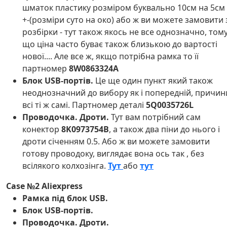
шматок пластику розміром буквально 10см на 5см
+-(розміри суто на око) або ж ви можете замовити 
розбірки - тут також якось не все однозначно, том
що ціна часто буває також близькою до вартості
нової.... Але все ж, якщо потрібна рамка то її
партномер
8W0863324A
Блок USB-портів.
Це ще один пункт який також
неоднозначний до вибору як і попередній, причин
всі ті ж самі. Партномер деталі
5Q0035726L
Проводочка. Дроти.
Тут вам потрібний сам
конектор
8K0973754B
, а також два піни до нього і
дроти січенням 0.5. Або ж ви можете замовити
готову проводоку, виглядає вона ось так , без
всілякого колхозінга.
Тут
або
тут
Case №2 Aliexpress
Рамка під блок USB.
Блок USB-портів.
Проводочка. Дроти.