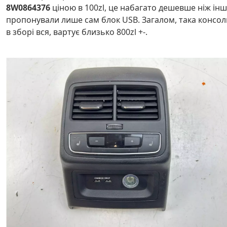
8W0864376
ціною в 100zl, це набагато дешевше ніж інш
пропонували лише сам блок USB. Загалом, така консол
в зборі вся, вартує близько 800zl +-.