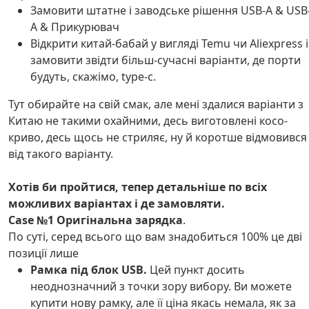
Замовити штатне і заводське рішення USB-A & USB
A & Прикурювач
Відкрити китай-бабай у вигляді Temu чи Aliexpress і
замовити звідти більш-сучасні варіанти, де порти
будуть, скажімо, type-c.
Тут обирайте на свій смак, але мені здалися варіанти з
Китаю не такими охайними, десь виготовлені косо-
криво, десь щось не стриляє, ну й коротше відмовився
від такого варіанту.
Хотів би пройтися, тепер детальніше по всіх
можливих варіантах і де замовляти.
Case №1 Оригінальна зарядка
.
По суті, серед всього що вам знадобиться 100% це дві
позиції лише
Рамка під блок USB.
Цей пункт досить
неоднозначний з точки зору вибору. Ви можете
купити нову рамку, але її ціна якась немала, як за