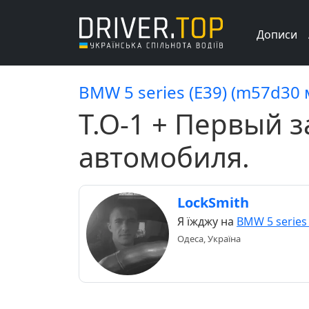
Дописи
BMW 5 series (E39) (m57d30 
Т.О-1 + Первый з
автомобиля.
LockSmith
Я їжджу на
BMW 5 series 
Одеса, Україна