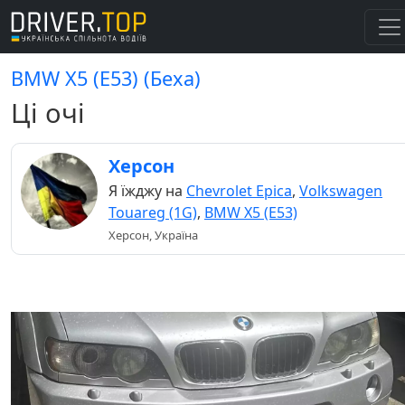
BMW X5 (E53) (Беха)
Ці очі
Херсон
Я їжджу на
Chevrolet Epica
,
Volkswagen
Touareg (1G)
,
BMW X5 (E53)
Херсон, Україна