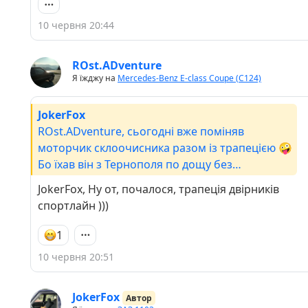
10 червня 20:44
ROst.ADventure
Я їжджу на
Mercedes-Benz E-class Coupe (C124)
JokerFox
ROst.ADventure, сьогодні вже поміняв
моторчик склоочисника разом із трапецією 🤪
Бо їхав він з Тернополя по дощу без
двірника,суто на засобі ”антидощ” ,купленим
JokerFox, Ну от, почалося, трапеція двірників
на першій АЗС 😀 Тепер маємо трапецію з
спортлайн )))
моторчиком зняту з спортлайна ,дякувати
товаришу,віддав навіть без грошей 💪 А
1
розповіді будуть,бо коли купляєш машину,якій
10 червня 20:51
30+ років ,завжди буде про що розказати ,
головне щоб був час на те все 😉
JokerFox
Автор