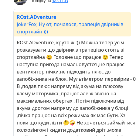
Я їжджу на
ЗАЗ 1103
ROst.ADventure
JokerFox, Ну от, почалося, трапеція двірників
спортлайн )))
ROst.ADventure, круто ж :)) Можна тепер усім
розказувати що двірник з трапецією стоїть зі
спортлайна 😀 Головне що працює 😉 Тепер
наступна пригода намальовуєтся ,не працює
вентилятор пічки,не підходить плюс до
запобіжника на блок. Мультіметром перевірив - 0
В ,подав плюс напряму від акума на плюсову
клему моторчика ,працює але ж звісно на
максимальних обертах . Потім підключив від
акума дротом напряму до запобіжника у блоці
,пічка працює на всіх режимах як має бути. Хз
поки що куди лізти 🤔🤪 Не хочеться займайтися
колхозінгом і кидати додатковий дріт ,може