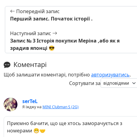
Попередній запис
Перший запис. Початок історії .
Наступний запис
Запис № 3 Історія покупки Меріна ,або як я
зрадив японці 😎
Коментарі
Щоб залишати коментарі, потрібно
авторизуватись
.
Сортувати за
serTeL
Я їжджу на
MINI Clubman S (2G)
Приємно бачити, що ще хтось заморачується з
номерами 😁🤝