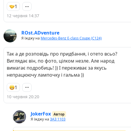
1
12 червня 14:37
ROst.ADventure
Я їжджу на
Mercedes-Benz E-class Coupe (C124)
Так а де розповідь про придбання, і отето всьо?
Виглядає він, по фото, цілком незле. Але народ
вимагає подробиць! )) І переживає за якусь
непрацюючу лампочку і гальма ))
1
10 червня 20:20
JokerFox
Автор
Я їжджу на
ЗАЗ 1103