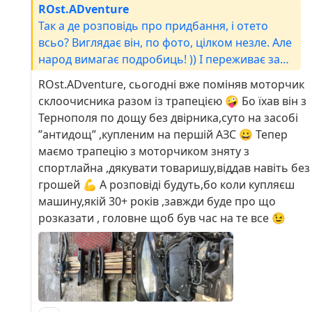
ROst.ADventure
Так а де розповідь про придбання, і отето
всьо? Виглядає він, по фото, цілком незле. Але
народ вимагає подробиць! )) І переживає за
якусь непрацюючу лампочку і гальма ))
ROst.ADventure, сьогодні вже поміняв моторчик
склоочисника разом із трапецією 🤪 Бо їхав він з
Тернополя по дощу без двірника,суто на засобі
”антидощ” ,купленим на першій АЗС 😀 Тепер
маємо трапецію з моторчиком зняту з
спортлайна ,дякувати товаришу,віддав навіть без
грошей 💪 А розповіді будуть,бо коли купляєш
машину,якій 30+ років ,завжди буде про що
розказати , головне щоб був час на те все 😉