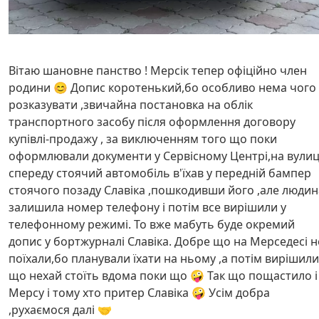
Вітаю шановне панство ! Мерсік тепер офіційно член
родини 😊 Допис коротенький,бо особливо нема чого
розказувати ,звичайна постановка на облік
транспортного засобу після оформлення договору
купівлі-продажу , за виключенням того що поки
оформлювали документи у Сервісному Центрі,на вулиц
спереду стоячий автомобіль в'їхав у передній бампер
стоячого позаду Славіка ,пошкодивши його ,але людин
залишила номер телефону і потім все вирішили у
телефонному режимі. То вже мабуть буде окремий
допис у бортжурналі Славіка. Добре що на Мерседесі н
поїхали,бо планували їхати на ньому ,а потім вирішили
що нехай стоїть вдома поки що 🤪 Так що пощастило і
Мерсу і тому хто притер Славіка 🤪 Усім добра
,рухаємося далі 🤝