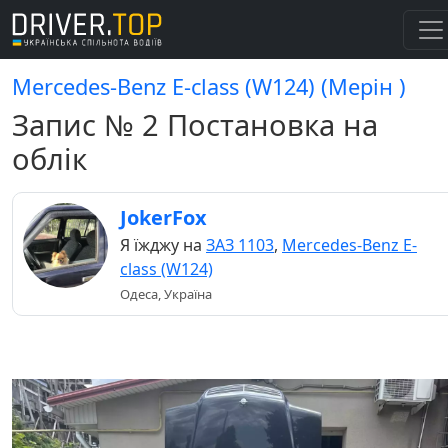
Mercedes-Benz E-class (W124) (Мерін )
Запис № 2 Постановка на
облік
JokerFox
Я їжджу на
ЗАЗ 1103
,
Mercedes-Benz E-
class (W124)
Одеса, Україна