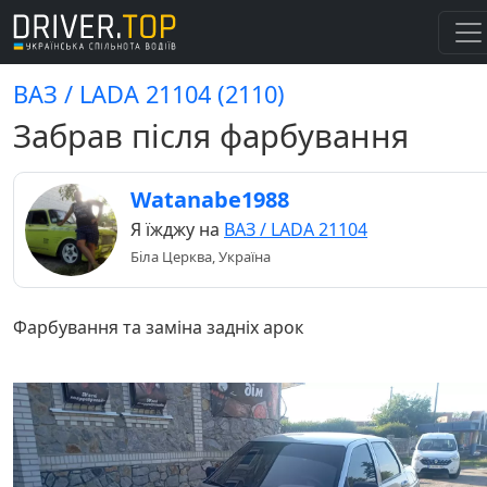
ВАЗ / LADA 21104 (2110)
Забрав після фарбування
Watanabe1988
Я їжджу на
ВАЗ / LADA 21104
Біла Церква, Україна
Фарбування та заміна задніх арок