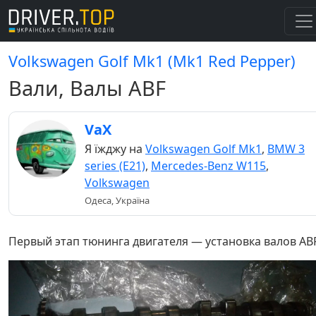
Volkswagen Golf Mk1 (Mk1 Red Pepper)
Вали, Валы ABF
VaX
Я їжджу на
Volkswagen Golf Mk1
,
BMW 3
series (E21)
,
Mercedes-Benz W115
,
Volkswagen
Одеса, Україна
Первый этап тюнинга двигателя — установка валов AB