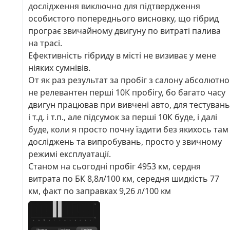
дослідження виключно для підтвердження
особистого попереднього висновку, що гібрид
програє звичайному двигуну по витраті палива
на трасі.
Ефективність гібриду в місті не визиває у мене
ніяких сумнівів.
От як раз результат за пробіг з салону абсолютно
не релевантен перші 10К пробігу, бо багато часу
двигун працював при вивчені авто, для тестувань
і т.д. і т.п., але підсумок за перші 10К буде, і далі
буде, коли я просто почну їздити без якихось там
досліджень та випробувань, просто у звичному
режимі експлуатації.
Станом на сьогодні пробіг 4953 км, сердня
витрата по БК 8,8л/100 км, середня шидкість 77
км, факт по заправках 9,26 л/100 км