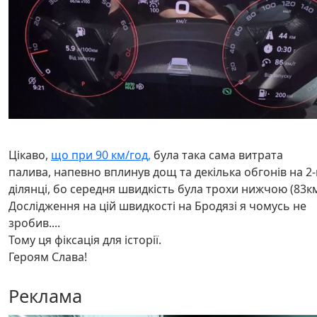
Цікаво,
що при 90 км/год,
була така сама витрата
палива, напевно вплинув дощ та декілька обгонів на 2-
ділянці, бо середня швидкість була трохи нижчою (83к
Дослідження на цій швидкості на
Бродязі я чомусь не
зробив....
Тому ця фіксація для історії.
Героям Слава!
Реклама