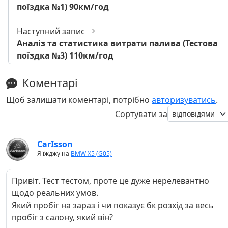
поїздка №1) 90км/год
Наступний запис
Аналіз та статистика витрати палива (Тестова
поїздка №3) 110км/год
Коментарі
Щоб залишати коментарі, потрібно
авторизуватись
.
Сортувати за
CarIsson
Я їжджу на
BMW X5 (G05)
Привіт. Тест тестом, проте це дуже нерелевантно
щодо реальних умов.
Який пробіг на зараз і чи показує бк розхід за весь
пробіг з салону, який він?