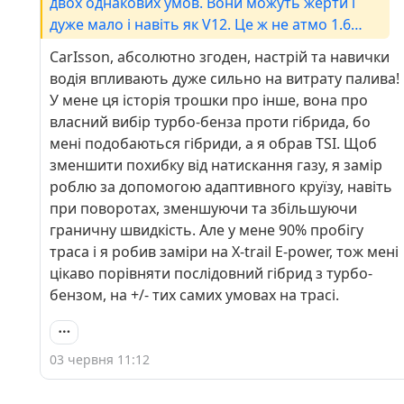
двох однакових умов. Вони можуть жерти і
дуже мало і навіть як V12. Це ж не атмо 1.6
королла. Вітер, погода, настрій водія, навички
CarIsson, абсолютно згоден, настрій та навички
водія, температура повітря, якість палива,
водія впливають дуже сильно на витрату палива!
трафік, дороги України… часто їзжу Львів-
У мене ця історія трошки про інше, вона про
Дніпро-Львів а це 1000км і завжди похибка +-
власний вибір турбо-бенза проти гібрида, бо
літр туди й обратно, а під настрій і в 3 літри
мені подобаються гібриди, а я обрав TSI. Щоб
різниця. А по Європі взагалі інши цифри, бо
зменшити похибку від натискання газу, я замір
що? Тож і вважаю, що лише фактично
роблю за допомогою адаптивного круїзу, навіть
витрачене за останній великий пробіг 2-10к
при поворотах, зменшуючи та збільшуючи
або все життя авто є релевантним. ПС 77км
граничну швидкість. Але у мене 90% пробігу
середньої за 5к це доволі швидка траса, якщо
траса і я робив заміри на X-trail E-power, тож мені
впаде до 40-50 думаю що +1-2 літри буде
цікаво порівняти послідовний гібрид з турбо-
бензом, на +/- тих самих умовах на трасі.
03 червня 11:12