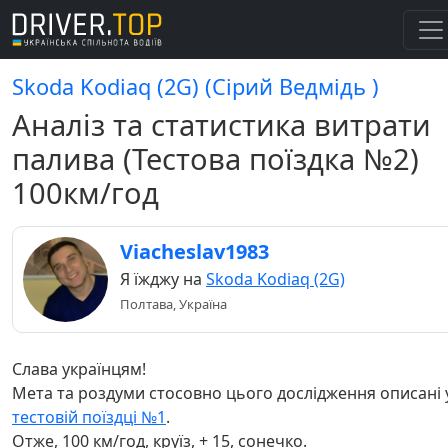
Skoda Kodiaq (2G) (Cірий Ведмідь )
Аналіз та статистика витрати
палива (Тестова поїздка №2)
100км/год
Viacheslav1983
Я їжджу на
Skoda Kodiaq (2G)
Полтава, Україна
Слава українцям!
Мета та роздуми стосовно цього дослідження описані 
тестовій поїздці №1
.
Отже, 100 км/год, круїз, + 15, сонечко.