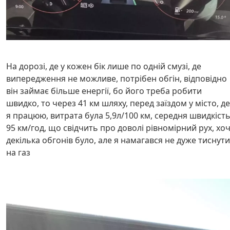
На дорозі, де у кожен бік лише по одній смузі, де
випередження не можливе, потрібен обгін, відповідно
він займає більше енергії, бо його треба робити
швидко, то через 41 км шляху, перед заїздом у місто, де
я працюю, витрата була 5,9л/100 км, середня швидкіст
95 км/год, що свідчить про доволі рівномірний рух, хо
декілька обгонів було, але я намагався не дуже тиснути
на газ