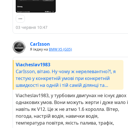
03 червня 10:47
CarIsson
Я їжджу на
BMW X5 (G05)
Viacheslav1983
CarIsson, вітаю. Ну чому ж нерелевантно?!, я
тестую у конкретній умові при конкретній
швидкості на одній і тій самій ділянці та
відстані. Відповідно, якщо умови
Viacheslav1983, у турбових двигунах не існує двох
співпадатимуть, то і результат на іншій автівці
однакових умов. Вони можуть жерти і дуже мало і
буде +/- такий самий. Звісно результати
навіть як V12. Це ж не атмо 1.6 королла. Вітер,
можуть відрізнятися в залежності від погоди,
погода, настрій водія, навички водія,
трафіку, вітру і т.д., але моє дослідження
температура повітря, якість палива, трафік,
виключно для підтвердження особистого