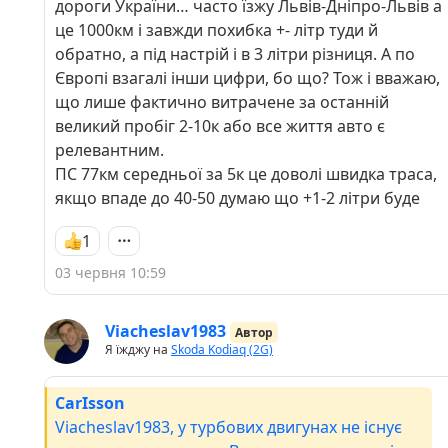
дороги України… часто їзжу Львів-Дніпро-Львів а
попереднього висновку, що гібрид програє
це 1000км і завжди похибка +- літр туди й
звичайному двигуну по витраті палива на
обратно, а під настрій і в 3 літри різниця. А по
трасі. Ефективність гібриду в місті не визиває у
Європі взагалі інши цифри, бо що? Тож і вважаю,
мене ніяких сумнівів.От як раз результат за
що лише фактично витрачене за останній
пробіг з салону абсолютно не релевантен
великий пробіг 2-10к або все життя авто є
перші 10К пробігу, бо багато часу двигун
релевантним.
працював при вивчені авто, для тестувань і т.д.
ПС 77км середньої за 5к це доволі швидка траса,
і т.п., але підсумок за перші 10К буде, і далі
якщо впаде до 40-50 думаю що +1-2 літри буде
буде, коли я просто почну їздити без якихось
там досліджень та випробувань, просто у
1
звичному режимі експлуатації.Станом на
03 червня 10:59
сьогодні пробіг 4953 км, сердня витрата по БК
8,8л/100 км, середня шидкість 77 км, факт по
заправках 9,26 л/100 км
Viacheslav1983
Автор
Я їжджу на
Skoda Kodiaq (2G)
CarIsson
Viacheslav1983, у турбових двигунах не існує