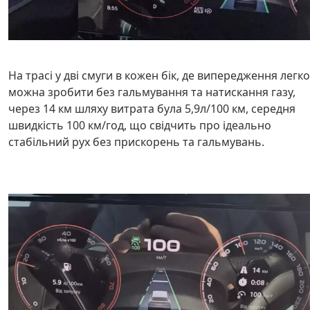
На трасі у дві смуги в кожен бік, де випередження легко
можна зробити без гальмування та натискання газу,
через 14 км шляху витрата була 5,9л/100 км, середня
швидкість 100 км/год, що свідчить про ідеально
стабільний рух без прискорень та гальмувань.