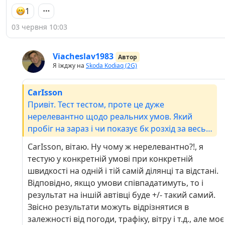
1
03 червня 10:03
Viacheslav1983
Автор
Я їжджу на
Skoda Kodiaq (2G)
CarIsson
Привіт. Тест тестом, проте це дуже
нерелевантно щодо реальних умов. Який
пробіг на зараз і чи показує бк розхід за весь
пробіг з салону, який він?
CarIsson, вітаю. Ну чому ж нерелевантно?!, я
тестую у конкретній умові при конкретній
швидкості на одній і тій самій ділянці та відстані.
Відповідно, якщо умови співпадатимуть, то і
результат на іншій автівці буде +/- такий самий.
Звісно результати можуть відрізнятися в
залежності від погоди, трафіку, вітру і т.д., але моє