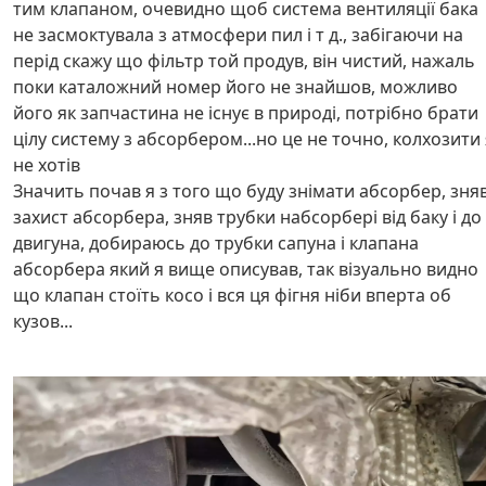
тим клапаном, очевидно щоб система вентиляції бака
не засмоктувала з атмосфери пил і т д., забігаючи на
перід скажу що фільтр той продув, він чистий, нажаль
поки каталожний номер його не знайшов, можливо
його як запчастина не існує в природі, потрібно брати
цілу систему з абсорбером...но це не точно, колхозити 
не хотів
Значить почав я з того що буду знімати абсорбер, зня
захист абсорбера, зняв трубки набсорбері від баку і до
двигуна, добираюсь до трубки сапуна і клапана
абсорбера який я вище описував, так візуально видно
що клапан стоїть косо і вся ця фігня ніби вперта об
кузов...