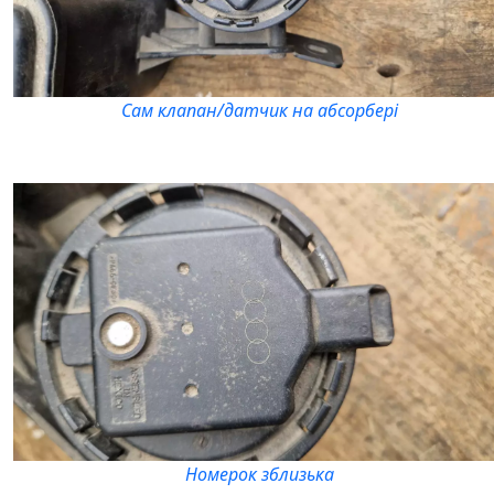
Сам клапан/датчик на абсорбері
Номерок зблизька