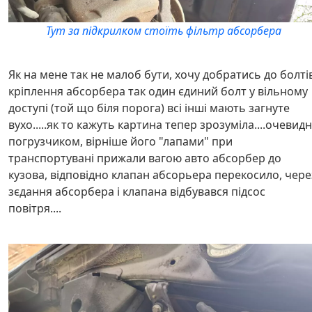
Тут за підкрилком стоїть фільтр абсорбера
Як на мене так не малоб бути, хочу добратись до болті
кріплення абсорбера так один єдиний болт у вільному
доступі (той що біля порога) всі інші мають загнуте
вухо.....як то кажуть картина тепер зрозуміла....очевид
погрузчиком, вірніше його "лапами" при
транспортувані прижали вагою авто абсорбер до
кузова, відповідно клапан абсорьера перекосило, чере
зєдання абсорбера і клапана відбувався підсос
повітря....