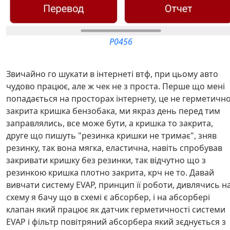
P0456
Звичайно го шукати в інтернеті втф, при цьому авто
чудово працює, але ж чек не з проста. Перше що мені
попадається на просторах інтернету, це не герметичн
закрита кришка бензобака, ми якраз день перед тим
заправлялись, все може бути, а кришка то закрита,
друге що пишуть "резинка кришки не тримає", зняв
резинку, так вона мягка, еластична, навіть спробував
закривати кришку без резинки, так відчутно що з
резинкою кришка плотно закрита, крч не то. Давай
вивчати систему EVAP, принцип її роботи, дивлячись н
схему я бачу що в схемі є абсорбер, і на абсорбері
клапан який працює як датчик герметичності системи
EVAP і фільтр повітряний абсорбера який зєднується з