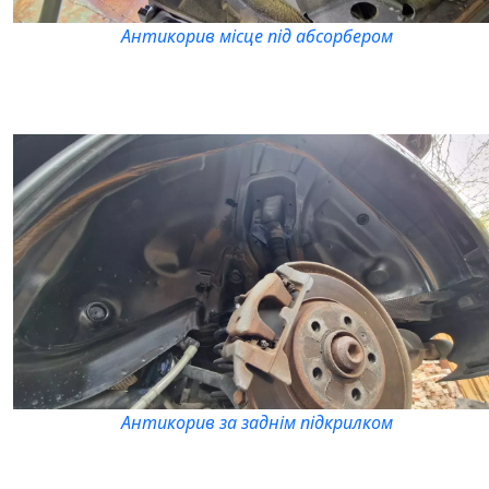
Антикорив місце під абсорбером
Антикорив за заднім підкрилком