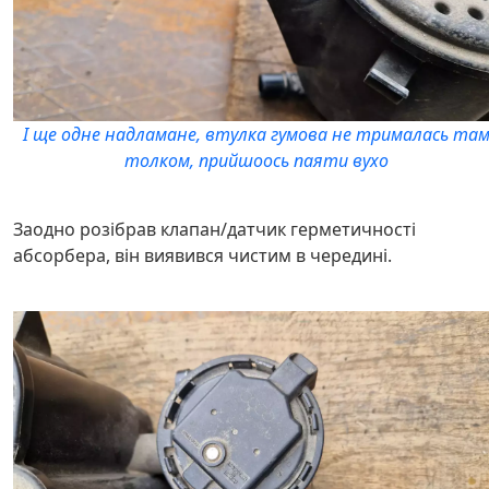
І ще одне надламане, втулка гумова не трималась та
толком, прийшоось паяти вухо
Заодно розібрав клапан/датчик герметичності
абсорбера, він виявився чистим в чередині.