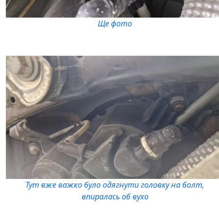
Ще фото
Тут вже важко було одягнути головку на болт,
впиралась об вухо