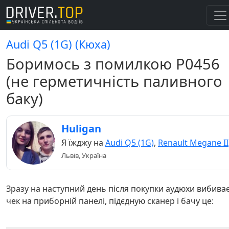
Audi Q5 (1G) (Кюха)
Боримось з помилкою P0456
(не герметичність паливного
баку)
Huligan
Я їжджу на
Audi Q5 (1G)
,
Renault Megane II
Львів, Україна
Зразу на наступний день після покупки аудюхи вибива
чек на приборній панелі, підєдную сканер і бачу це: