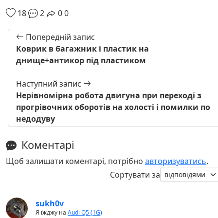
18
2
0
0
Попередній запис
Коврик в багажник і пластик на
днище+антикор під пластиком
Наступний запис
Нерівномірна робота двигуна при переході з
прогрівочних оборотів на холості і помилки по
недодуву
Коментарі
Щоб залишати коментарі, потрібно
авторизуватись
.
Сортувати за
sukh0v
Я їжджу на
Audi Q5 (1G)