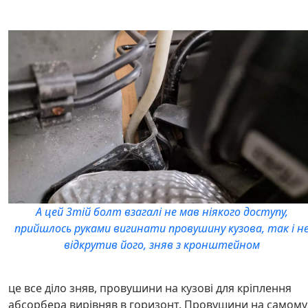
А цей 3тій болт взагалі не мав ніякого доступу,
прийшлось руками вигинати провушину кузова, так і н
відкрутив його, зняв з кронштейном
це все діло зняв, провушини на кузові для кріплення
абсорбера вирівняв в горизонт. Провушини на самому