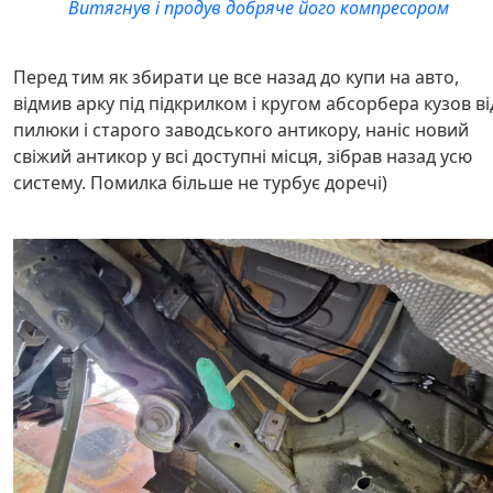
Витягнув і продув добряче його компресором
Перед тим як збирати це все назад до купи на авто,
відмив арку під підкрилком і кругом абсорбера кузов ві
пилюки і старого заводського антикору, наніс новий
свіжий антикор у всі доступні місця, зібрав назад усю
систему. Помилка більше не турбує доречі)