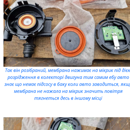
Так він розібраний, мембрана нажимає на мікрик під діє
розрідження в колекторі двигуна тим самим ебу авто
знає що немає підсосу в баку коли авто заводиться, якщ
мембрана не нажала на мікрик значить повітря
тягнеться десь в іншому місці