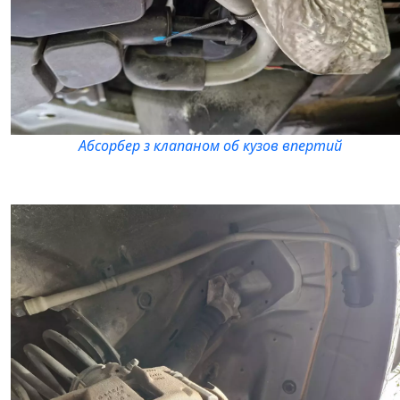
Абсорбер з клапаном об кузов впертий