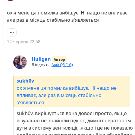
ох я мене ця помилка вибішує. Ні нащо не впливає,
але раз в місяць стабільно з'являється
12 червня 22:58
Huligan
Автор
Я їжджу на
Audi Q5 (1G)
sukh0v
ох я мене ця помилка вибішує. Ні нащо не
впливає, але раз в місяць стабільно
з'являється
sukh0v, вирішується вона доволі просто, якщо
візуально не знайшли підсос, димогенератором
дути в систему вентиляції...якщо і це не показало