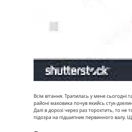
Всім вітання. Трапилась у мене сьогодні так
районі маховика почув якийсь стук-дзели
Далі в дорозі через раз торохтить, то не
підозра на підшипник первинного валу. Щ