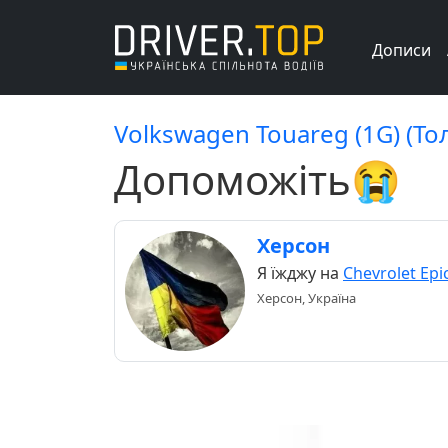
Дописи
Volkswagen Touareg (1G) (Тол
Допоможіть😭
Херсон
Я їжджу на
Chevrolet Epi
Херсон, Україна