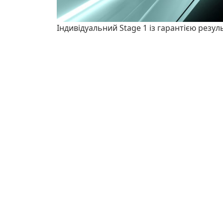
Індивідуальний Stage 1 із гарантією резул
Опубліковано:
09 травня 20:06
7
0
0
0
Попередній запис
Купив коврики
Коментарі
Щоб залишати коментарі, потрібно
автор
©2026. DRIVERTOP LLC. All rights reserved.