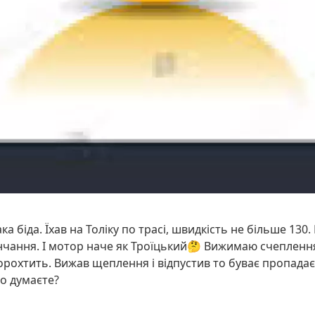
а біда. Їхав на Толіку по трасі, швидкість не більше 130. 
нчання. І мотор наче як Троїцький🤔 Вижимаю счепленн
 торохтить. Вижав щеплення і відпустив то буває пропада
о думаєте?