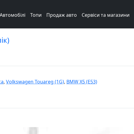
Автомобілі
Топи
Продаж авто
Сервіси та магазини
ік)
ca
,
Volkswagen Touareg (1G)
,
BMW X5 (E53)