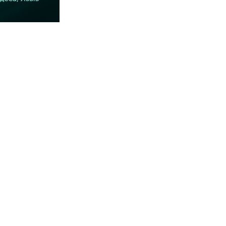
Наступний запис
Прощавай Толя
Сортувати за