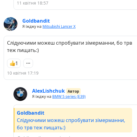
11 квітня 18:57
Goldbandit
Я їжджу на
Mitsubishi Lancer X
Слідуючими можеш спробувати зімерманни, бо трв
теж пищать:)
1
10 квітня 17:19
AlexLishchuk
Автор
Я їжджу на
BMW 5 series (E39)
Goldbandit
Слідуючими можеш спробувати зімерманни,
бо трв теж пищать:)