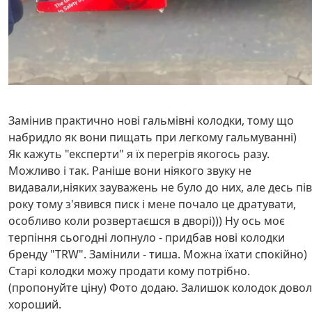
Замінив практично нові гальмівні колодки, тому що
набридло як вони пищать при легкому гальмуванні)
Як кажуть "експерти" я їх перегрів якогось разу.
Можливо і так. Раніше вони ніякого звуку не
видавали,ніяких зауважень не було до них, але десь пів
року тому з'явився писк і мене почало це дратувати,
особливо коли розвертаєшся в дворі))) Ну ось моє
терпіння сьогодні лопнуло - придбав нові колодки
бренду "TRW". Замінили - тиша. Можна їхати спокійно)
Старі колодки можу продати кому потрібно.
(пропонуйте ціну) Фото додаю. Залишок колодок довол
хороший.