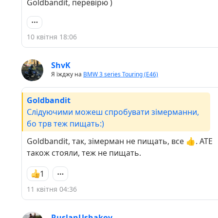
Goldbandit, перевірю )
10 квітня 18:06
ShvK
Я їжджу на
BMW 3 series Touring (E46)
Goldbandit
Слідуючими можеш спробувати зімерманни,
бо трв теж пищать:)
Goldbandit, так, зімерман не пищать, все 👍. АТЕ
також стояли, теж не пищать.
1
11 квітня 04:36
RuslanUshakov