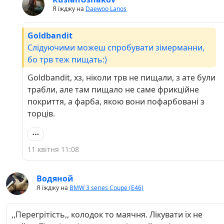
Я їжджу на
Daewoo Lanos
Goldbandit
Слідуючими можеш спробувати зімерманни,
бо трв теж пищать:)
Goldbandit, хз, ніколи трв не пищали, з ате були
трабли, але там пищало не саме фрикційне
покриття, а фарба, якою вони пофарбовані з
торців.
11 квітня 11:08
Водяной
Я їжджу на
BMW 3 series Coupe (E46)
,,Перегрітість,, колодок то маячня. Лікувати їх не