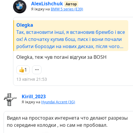
AlexLishchuk
Автор
Я їжджу на
BMW 5 series (E39)
Olegka
Так, встановити інші, я встановив брембо і все
ок! А спочатку купив бош, писк і вони почали
робити борозди на нових дисках, після чого
вони відправились у смітник, а скриплять тому
Olegka, теж чув погані відгуки за BOSH
що багато заліза в колодках.
1
13 квітня 21:53
Kirill_2023
Я їжджу на
Hyundai Accent (3G)
Видел на просторах интернета что делают разрезы
по середине колодки , но сам не пробовал.