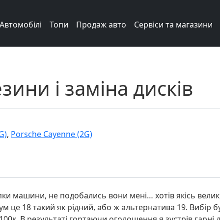
Автомобілі
Топи
Продаж авто
Сервіси та магазини
зини і заміна дисків
G)
,
Porsche Cayenne (2G)
пки машини, не подобались вони мені… хотів якісь велик
 це 18 такий як рідний, або ж альтернатива 19. Вибір бу
 100к. В результаті гортаючи оголошення я зустрів гарні