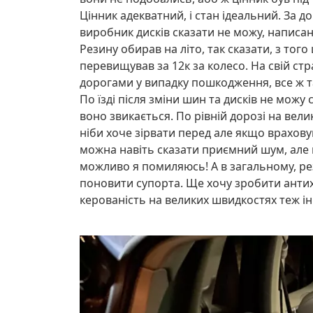
Цінник адекватний, і стан ідеальний. За 
виробник дисків сказати не можу, написано
Резину обирав на літо, так сказати, з тог
перевищував за 12к за колесо. На свій ст
дорогами у випадку пошкодження, все ж т
По їзді після зміни шин та дисків не мож
воно звикається. По рівній дорозі на вел
ніби хоче зірвати перед але якщо врахов
можна навіть сказати приємний шум, але 
можливо я помиляюсь! А в загальному, ре
поновити супорта. Ще хочу зробити антихр
керованість на великих швидкостях теж і