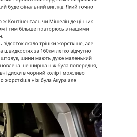
кий буде фінальний вигляд. Який точно
або ж Контіненталь чи Мішелін де цінник
глом і тим більше повторюсь з нашими
н.
ь відсоток скало трішки жорсткіше, але
на швидкостях за 160км легко відчутно
влаштовує, шини мають дуже маленький
тановлена ше ширша ніж була попередня,
ні диски в чорний колір і можливо
 жорсткіша ніж була Акура але і