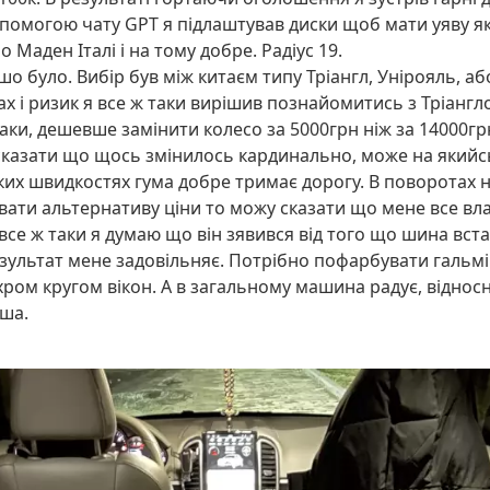
допомогою чaту GPT я підлаштував диски щоб мати уяву я
 Маден Італі і на тому добре. Радіус 19.
о шо було. Вибір був між китаєм типу Тріангл, Унірояль, 
рах і ризик я все ж таки вирішив познайомитись з Тріан
аки, дешевше замінити колесо за 5000грн ніж за 14000гр
у сказати що щось змінилось кардинально, може на якийс
иких швидкостях гума добре тримає дорогу. В поворотах 
увати альтернативу ціни то можу сказати що мене все 
все ж таки я думаю що він зявився від того що шина вс
зультат мене задовільняє. Потрібно пофарбувати гальмів
ом кругом вікон. А в загальному машина радує, відносно
нша.