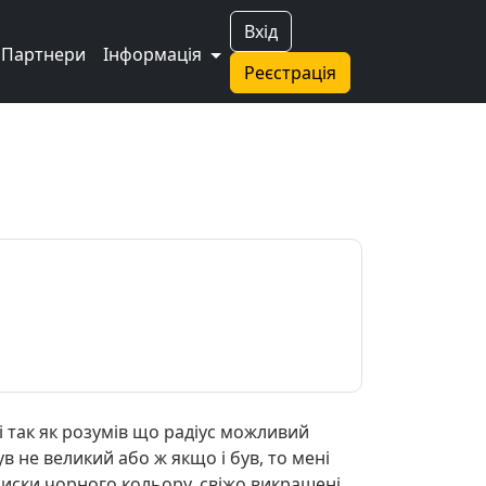
Вхід
Партнери
Інформація
Реєстрація
і так як розумів що радіус можливий
в не великий або ж якщо і був, то мені
 диски чорного кольору, свіжо викрашені.