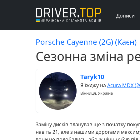
Дописи
Porsche Cayenne (2G) (Каєн)
Сезонна зміна ре
Taryk10
Я їжджу на
Acura MDX (2
Вінниця, Україна
Заміну дисків планував ще з початку поку
навіть 21, але з нашими дорогами максимум
вони не подобались, або ж цінник був під