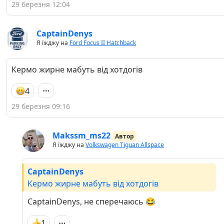
29 березня 12:04
CaptainDenys
Я їжджу на
Ford Focus II Hatchback
Кермо жирне мабуть від хотдогів
4
29 березня 09:16
Makssm_ms22
Автор
Я їжджу на
Volkswagen Tiguan Allspace
CaptainDenys
Кермо жирне мабуть від хотдогів
CaptainDenys, не сперечаюсь 😂
1