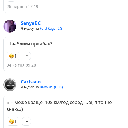
26 червня 17:19
SenyaBC
Я їжджу на
Ford Kuga (2G)
Шваблики придбав?
1
04 квітня 09:28
CarIsson
Я їжджу на
BMW X5 (G05)
Він може краще, 108 км/год середньої, я точно
знаю.»)
1