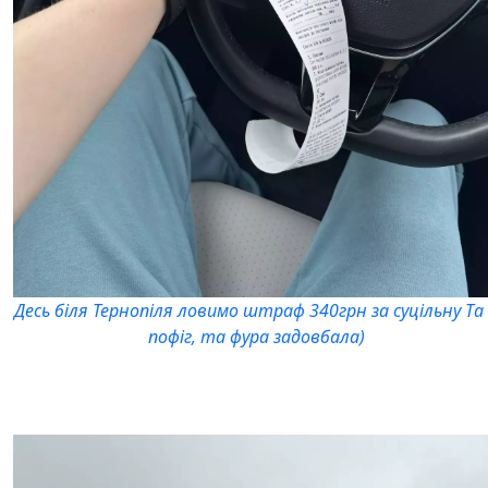
Десь біля Тернопіля ловимо штраф 340грн за суцільну Та
пофіг, та фура задовбала)