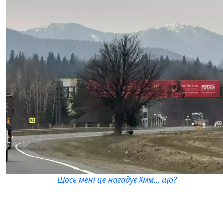
Щось мені це нагадує Хмм… що?