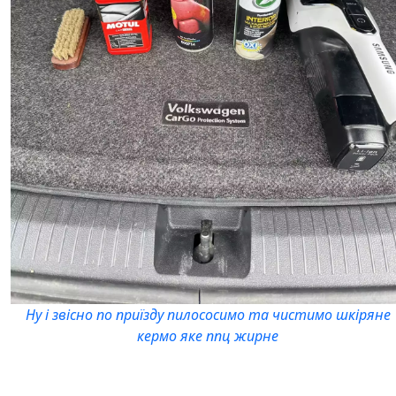
Ну і звісно по приїзду пилососимо та чистимо шкіряне
кермо яке ппц жирне