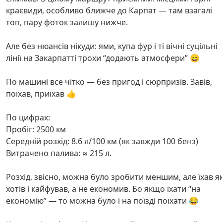
краєвиди, особливо ближче до Карпат — там взагалі
топ, пару фоток залишу нижче.
Але без нюансів нікуди: ями, купа фур і ті вічні суцільні
лінії на Закарпатті трохи “додають атмосфери” 😄
По машині все чітко — без пригод і сюрпризів. Завів,
поїхав, приїхав 👍
По цифрах:
Пробіг: 2500 км
Середній розхід: 8.6 л/100 км (як завжди 100 бенз)
Витрачено палива: ≈ 215 л.
Розхід, звісно, можна було зробити меншим, але їхав я
хотів і кайфував, а не економив. Бо якщо їхати “на
економію” — то можна було і на поїзді поїхати 😂