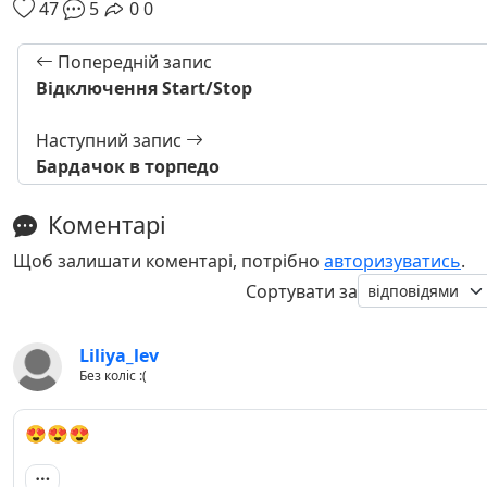
47
5
0
0
Попередній запис
Відключення Start/Stop
Наступний запис
Бардачок в торпедо
Коментарі
Щоб залишати коментарі, потрібно
авторизуватись
.
Сортувати за
Liliya_lev
Без коліс :(
😍😍😍