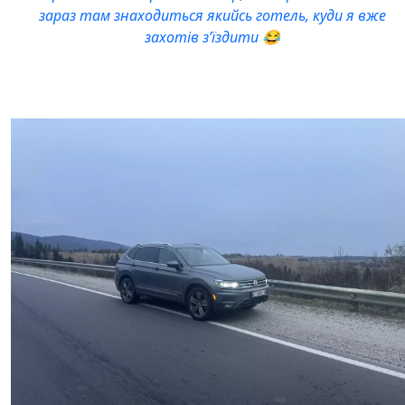
зараз там знаходиться якийсь готель, куди я вже
захотів зʼїздити 😂