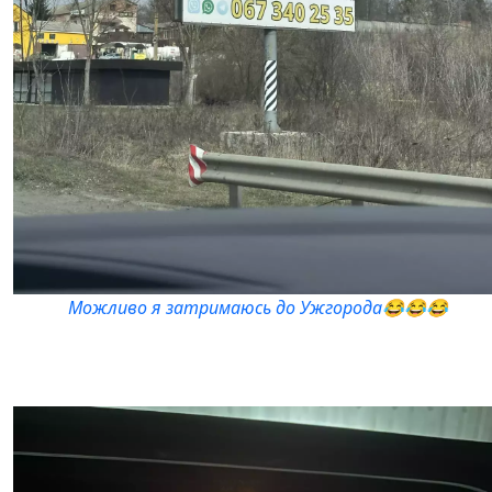
Можливо я затримаюсь до Ужгорода😂😂😂