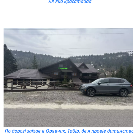
Ля яка красатаааа
По дорозі заїхав в Орявчик. Табір, де я провів дитинство