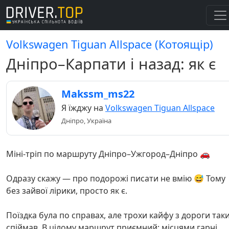
Volkswagen Tiguan Allspace (Котоящір)
Дніпро–Карпати і назад: як є
Makssm_ms22
Я їжджу на
Volkswagen Tiguan Allspace
Дніпро, Україна
Міні-тріп по маршруту Дніпро–Ужгород–Дніпро 🚗
Одразу скажу — про подорожі писати не вмію 😅 Тому
без зайвої лірики, просто як є.
Поїздка була по справах, але трохи кайфу з дороги так
спіймав. В цілому маршрут приємний: місцями гарні