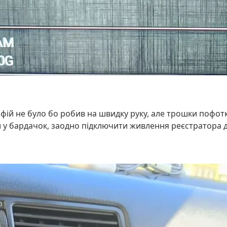
ій не було бо робив на швидку руку, але трошки пофот
и у бардачок, заодно підключити живлення реєстратора д