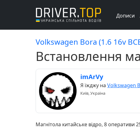
Дописи
Volkswagen Bora (1.6 16v BCB
Встановлення ма
imArVy
Я їжджу на
Volkswagen 
Київ, Україна
Магнітола китайське відро, 8 оперативи 25