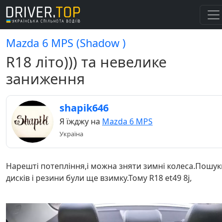
Mazda 6 MPS (Shadow )
R18 літо))) та невелике
заниження
shapik646
Я їжджу на
Mazda 6 MPS
Україна
Нарешті потепління,і можна зняти зимні колеса.Пошук
дисків і резини були ще взимку.Тому R18 et49 8j,