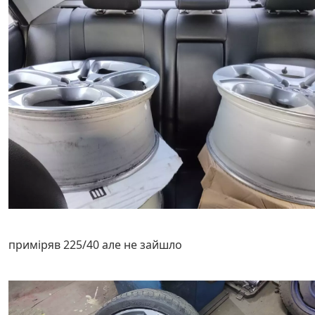
приміряв 225/40 але не зайшло