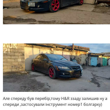
Але спереду був перебір,тому H&R ззаду залишив ну а
спереди ,застосували інструмент номер1 болгарку)