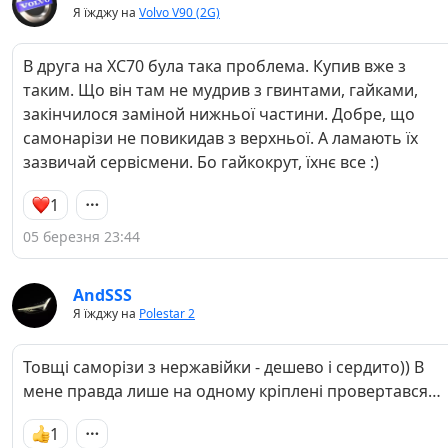
Я їжджу на
Volvo V90 (2G)
В друга на XC70 була така проблема. Купив вже з
таким. Що він там не мудрив з гвинтами, гайками,
закінчилося заміной нижньої частини. Добре, що
самонарізи не повикидав з верхньої. А ламають їх
зазвичай сервісмени. Бо гайкокрут, їхнє все :)
1
05 березня 23:44
AndSSS
Я їжджу на
Polestar 2
Товщі саморізи з нержавійки - дешево і сердито)) В
мене правда лише на одному кріплені провертався…
1