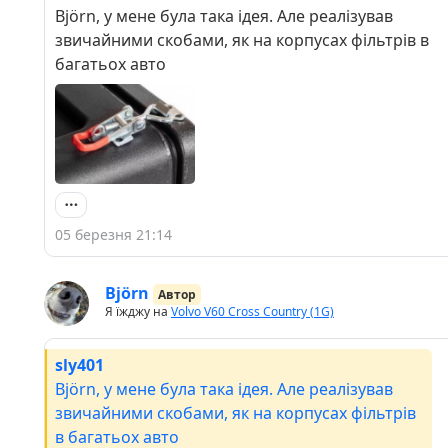
Björn, у мене була така ідея. Але реалізував
звичайними скобами, як на корпусах фільтрів в
багатьох авто
05 березня 21:14
Björn
Автор
Я їжджу на
Volvo V60 Cross Country (1G)
sly401
Björn, у мене була така ідея. Але реалізував
звичайними скобами, як на корпусах фільтрів
в багатьох авто