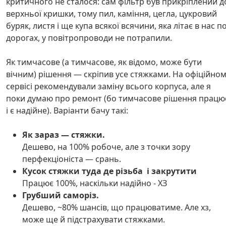
критичного не сталося: сам фільтр був прикріплений д
верхньої кришки, тому пил, каміння, цегла, цукровий
буряк, листя і ще купа всякої всячини, яка літає в нас п
дорогах, у повітропроводи не потрапили.
Як тимчасове (а тимчасове, як відомо, може бути
вічним) рішення — скріпив усе стяжками. На офіційно
сервісі рекомендували заміну всього корпуса, але я
поки думаю про ремонт (бо тимчасове рішення працю
і є надійне). Варіанти бачу такі:
Як зараз — стяжки.
Дешево, на 100% робоче, але з точки зору
перфекціоніста — срань.
Кусок стяжки туда де різьба і закрутити
Працює 100%, наскільки надійно - ХЗ
Грубший саморіз.
Дешево, ~80% шансів, що працюватиме. Але хз,
може ще й підстрахувати стяжками.