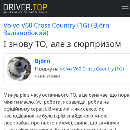
Volvo V60 Cross Country (1G) (Björn
Залізнобокий)
І знову ТО, але з сюрпризом
Björn
Я їжджу на
Volvo V60 Cross Country (1G)
Львів, Україна
Минув рік з часу останнього ТО, а це означає, що пора
міняти масло. Усі роботи, як завжди, робив на
офіційному сервісі. В машині ніяких веселих
несподіванок не було (крім знайденого мною
сюрпрайза, про нього нижче), єдине, що замінили
стакан фільтра оливи, бо мав тріщинку (чого - хз).