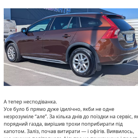
А тепер несподіванка.
Усе було б прямо дуже ідилічно, якби не одне
незрозуміле “але”. За кілька днів до поїздки на сервіс, я
порядний газда, вирішив трохи поприбирати під
капотом. Заліз, почав витирати — і офігів. Виявилось,