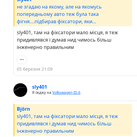
не згадаю на якому, але на якомусь
попередньому авто теж була така
фігня....підбирав фіксатори, яки
використовуються на інших авто. Але тримало
sly401, там на фіксатори мало місця, я теж
так собі
придивлявся і думав нид чимось більш
інженерно правильним
05 березня 21:09
sly401
Я їжджу на
Volkswagen ID.6
Björn
sly401, там на фіксатори мало місця, я теж
придивлявся і думав нид чимось більш
інженерно правильним