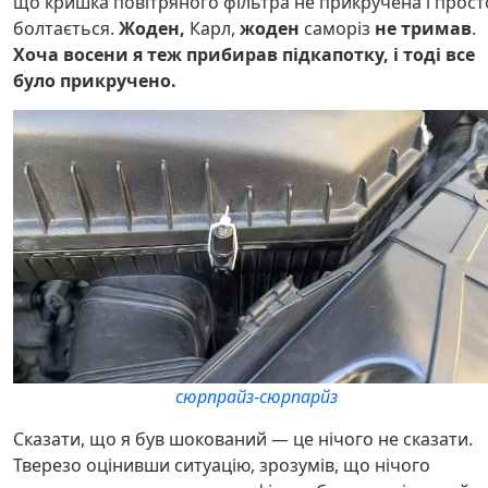
що кришка повітряного фільтра не прикручена і прост
болтається.
Жоден,
Карл,
жоден
саморіз
не тримав
.
Хоча восени я теж прибирав підкапотку, і тоді все
було прикручено.
сюрпрайз-сюрпарйз
Сказати, що я був шокований — це нічого не сказати.
Тверезо оцінивши ситуацію, зрозумів, що нічого