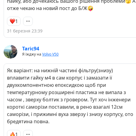
пайку, або дочекаюсь Вашого рішення проблеми🫣 А
отже чекаю на новий пост до Б/Ж🤪
1
31 березня 23:39
Taric94
Я їжджу на
Volvo V50
Як варіант: на нижній частині фільтру(знизу)
вплавити гайку м4 в сам корпус і замазати її
двухкомпонентною епоксидкою щоб при
температурному розширені пластика не випала з
часом , зверху болтик з гровером. Тут хоч інженери
короткі саморізи поставили, в рено взагалі 12см
саморізи, і прижимні вуха зверзу і знизу корпусу, ото
бредятина повна.
1