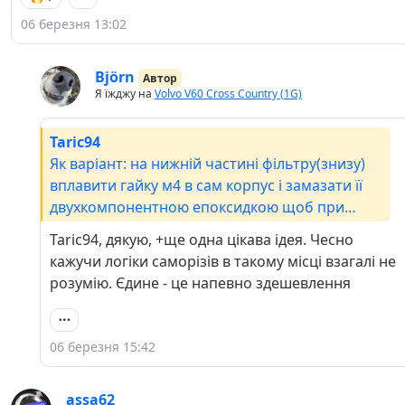
06 березня 13:02
Björn
Автор
Я їжджу на
Volvo V60 Cross Country (1G)
Taric94
Як варіант: на нижній частині фільтру(знизу)
вплавити гайку м4 в сам корпус і замазати її
двухкомпонентною епоксидкою щоб при
температурному розширені пластика не
Taric94, дякую, +ще одна цікава ідея. Чесно
випала з часом , зверху болтик з гровером. Тут
кажучи логіки саморізів в такому місці взагалі не
хоч інженери короткі саморізи поставили, в
розумію. Єдине - це напевно здешевлення
рено взагалі 12см саморізи, і прижимні вуха
зверзу і знизу корпусу, ото бредятина повна.
06 березня 15:42
assa62