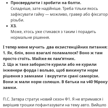
Просвердлити і зробити на болти.
Складніше, зате надійніше. Треба тільки якось
зафіксувати гайку — можливо, гравер або фіксатор
різьби.
ХЗ.
Може, хтось уже стикався з таким і порадить
нормальне рішення.
І тепер мене мучить два екзистенційних питання:
1. Як, блін, воно взагалі поламалося? Воно ж там
просто стоїть. Майже як пам’ятник.
2. Що ж таке забористе курили або не курили
інженери форда і вольво, щоб викинути норм
рішення з замками і вкрутити срані саморізи.
Вони ж мали норм солюшн. В батька на v40 96року
замки.
П.C. Затвра стратує новий сезон Ф1. Я не втримався і
вирішив трошки пофантазувати на тему авто. Вийшло