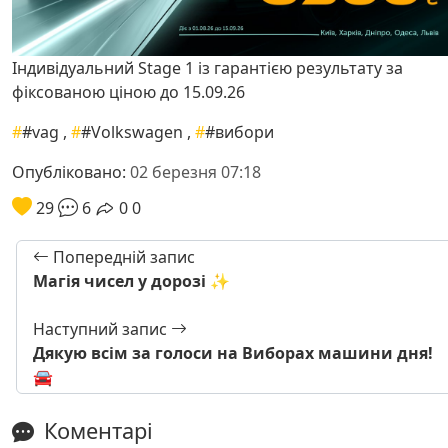
Індивідуальний Stage 1 із гарантією результату за
фіксованою ціною до 15.09.26
#
#vag
,
#
#Volkswagen
,
#
#вибори
Опубліковано:
02 березня 07:18
29
6
0
0
Попередній запис
Магія чисел у дорозі ✨
Наступний запис
Дякую всім за голоси на Виборах машини дня!
🚘
Коментарі