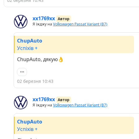
02 березня 10:43
хх1769хх
Автор
Я їжджу на
Volkswagen Passat Variant (B7)
ChupAuto
Успіхів +
ChupAuto, дякую👌
02 березня 10:43
хх1769хх
Автор
Я їжджу на
Volkswagen Passat Variant (B7)
ChupAuto
Успіхів +