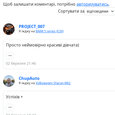
Щоб залишати коментарі, потрібно
авторизуватись
.
Сортувати за
PROJECT_007
Я їжджу на
BMW 5 series (E39)
Просто неймовірно красиві дівчата)
02 березня 21:46
ChupAuto
Я їжджу на
Volkswagen Sharan Mk2
Успіхів +